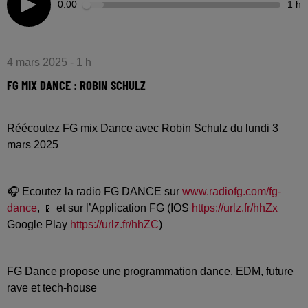
0:00
1 h
4 mars 2025 - 1 h
FG MIX DANCE : ROBIN SCHULZ
Réécoutez FG mix Dance avec Robin Schulz du lundi 3
mars 2025
🎧 Ecoutez la radio FG DANCE sur
www.radiofg.com/fg-
dance
, 📱 et sur l’Application FG (IOS
https://urlz.fr/hhZx
Google Play
https://urlz.fr/hhZC
)
FG Dance propose une programmation dance, EDM, future
rave et tech-house