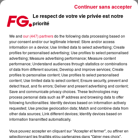
Continuer sans accepter
Le respect de votre vie privée est notre
priorité
FG MIX DANCE : ROBIN SCHULZ
We and
our (447) partners
do the following data processing based on
your consent and/or our legitimate interest: Store and/or access
information on a device; Use limited data to select advertising; Create
profiles for personalised advertising; Use profiles to select personalised
advertising; Measure advertising performance; Measure content
performance; Understand audiences through statistics or combinations
of data from different sources; Develop and improve services; Create
profiles to personalise content; Use profiles to select personalised
content; Use limited data to select content; Ensure security, prevent and
detect fraud, and fix errors; Deliver and present advertising and content;
Save and communicate privacy choices. These technologies may
process personal data such as IP address and browsing data to offer
following functionalities: Identify devices based on information actively
requested; Use precise geolocation data; Match and combine data from
other data sources; Link different devices; Identify devices based on
information transmitted automatically.
Vous pouvez accepter en cliquant sur "Accepter et fermer", ou affiner en
sélectionnant les finalités et/ou partenaires dans "Gérer mes choix".