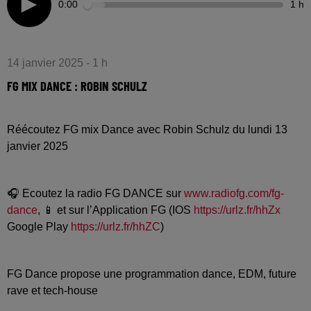
0:00
1 h
14 janvier 2025 - 1 h
FG MIX DANCE : ROBIN SCHULZ
Réécoutez FG mix Dance avec Robin Schulz du lundi 13
janvier 2025
🎧 Ecoutez la radio FG DANCE sur
www.radiofg.com/fg-
dance
, 📱 et sur l’Application FG (IOS
https://urlz.fr/hhZx
Google Play
https://urlz.fr/hhZC
)
FG Dance propose une programmation dance, EDM, future
rave et tech-house