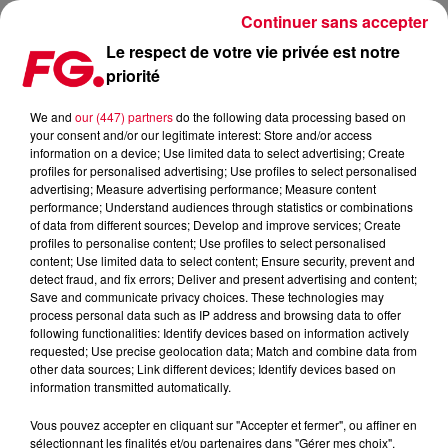
Continuer sans accepter
Le respect de votre vie privée est notre
priorité
FG MIX DANCE : ROBIN SCHULZ
We and
our (447) partners
do the following data processing based on
your consent and/or our legitimate interest: Store and/or access
information on a device; Use limited data to select advertising; Create
profiles for personalised advertising; Use profiles to select personalised
advertising; Measure advertising performance; Measure content
performance; Understand audiences through statistics or combinations
of data from different sources; Develop and improve services; Create
profiles to personalise content; Use profiles to select personalised
content; Use limited data to select content; Ensure security, prevent and
detect fraud, and fix errors; Deliver and present advertising and content;
Save and communicate privacy choices. These technologies may
process personal data such as IP address and browsing data to offer
following functionalities: Identify devices based on information actively
requested; Use precise geolocation data; Match and combine data from
other data sources; Link different devices; Identify devices based on
information transmitted automatically.
Vous pouvez accepter en cliquant sur "Accepter et fermer", ou affiner en
sélectionnant les finalités et/ou partenaires dans "Gérer mes choix".