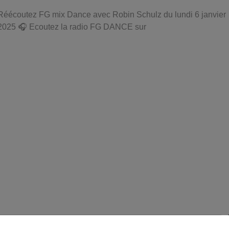
Réécoutez FG mix Dance avec Robin Schulz du lundi 6 janvier
2025 🎧 Ecoutez la radio FG DANCE sur