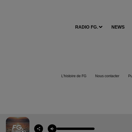
RADIO FG.
NEWS
L'histoire de FG
Nous contacter
Pu