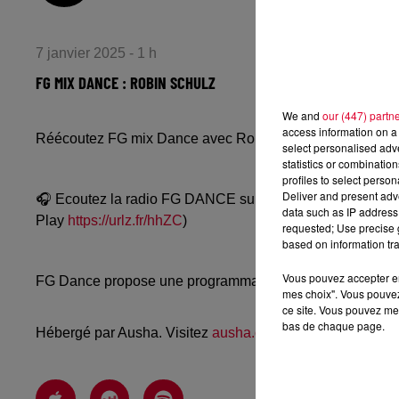
7 janvier 2025 - 1 h
FG MIX DANCE : ROBIN SCHULZ
We and
our (447) partn
access information on a 
Réécoutez FG mix Dance avec Robin Schulz du lundi 6 j
select personalised ad
statistics or combinatio
profiles to select person
Deliver and present adv
🎧 Ecoutez la radio FG DANCE sur
www.radiofg.com/fg-
data such as IP address 
Play
https://urlz.fr/hhZC
)
requested; Use precise g
based on information tra
Vous pouvez accepter en 
FG Dance propose une programmation dance, EDM, future
mes choix". Vous pouvez
ce site. Vous pouvez met
bas de chaque page.
Hébergé par Ausha. Visitez
ausha.co/politique-de-confiden