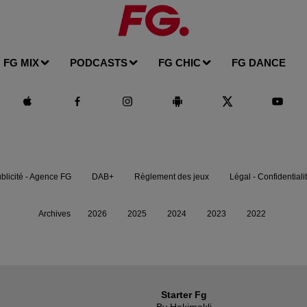
FG MIX
PODCASTS
FG CHIC
FG DANCE
blicité - Agence FG
DAB+
Règlement des jeux
Légal - Confidentiali
Archives
2026
2025
2024
2023
2022
Starter Fg
By Hakimakli