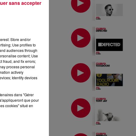
uer sans accepter
MIX : DEFECTED
erest: Store and/or
tising; Use profiles to
tand audiences through
personalise content; Use
 fraud, and fix errors;
MIX : TOOLROOM
 may process personal
mation actively
vices; Identify devices
rtenaires dans "Gérer
MIX : TONY JAY
s'appliqueront que pour
les cookies" situé en
MIX : FIREBEATZ