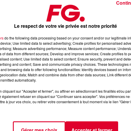
Contin
Le respect de votre vie privée est notre priorité
ers
do the following data processing based on your consent and/or our legitimate int
device; Use limited data to select advertising; Create profiles for personalised adver
anvier 2025
vertising; Measure advertising performance; Measure content performance; Unders
ns of data from different sources; Develop and improve services; Create profiles to 
alised content; Use limited data to select content; Ensure security, prevent and detect
ertising and content; Save and communicate privacy choices. These technologies
dance
, 📱 et sur l’Application FG (IOS
https://urlz.fr/hhZx
Google
and browsing data to offer following functionalities: Identify devices based on infor
eolocation data; Match and combine data from other data sources; Link different de
nsmitted automatically.
cliquant sur "Accepter et fermer", ou affiner en sélectionnant les finalités et/ou pa
 rave et tech-house
 également refuser en cliquant sur "Continuer sans accepter". Vos préférences ne 
tre à jour vos choix, ou retirer votre consentement à tout moment via le lien "Gérer 
tialite
pour plus d'informations.
Gérer mes choix
Accepter et fermer