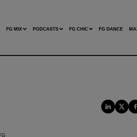
FG MIX
PODCASTS
FG CHIC
FG DANCE
MA
FG