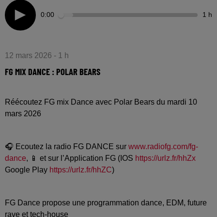
0:00
1 h
12 mars 2026 - 1 h
FG MIX DANCE : POLAR BEARS
Réécoutez FG mix Dance avec Polar Bears du mardi 10
mars 2026
🎧 Ecoutez la radio FG DANCE sur
www.radiofg.com/fg-
dance
, 📱 et sur l’Application FG (IOS
https://urlz.fr/hhZx
Google Play
https://urlz.fr/hhZC
)
FG Dance propose une programmation dance, EDM, future
rave et tech-house