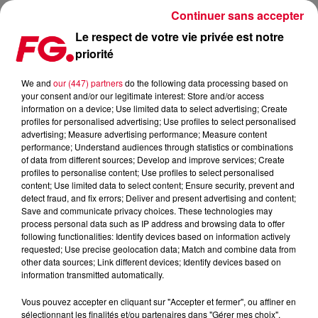
Continuer sans accepter
Le respect de votre vie privée est notre
priorité
FG MIX DANCE : POLAR BEARS
We and
our (447) partners
do the following data processing based on
your consent and/or our legitimate interest: Store and/or access
information on a device; Use limited data to select advertising; Create
profiles for personalised advertising; Use profiles to select personalised
advertising; Measure advertising performance; Measure content
performance; Understand audiences through statistics or combinations
of data from different sources; Develop and improve services; Create
profiles to personalise content; Use profiles to select personalised
content; Use limited data to select content; Ensure security, prevent and
detect fraud, and fix errors; Deliver and present advertising and content;
Save and communicate privacy choices. These technologies may
process personal data such as IP address and browsing data to offer
following functionalities: Identify devices based on information actively
requested; Use precise geolocation data; Match and combine data from
other data sources; Link different devices; Identify devices based on
information transmitted automatically.
Vous pouvez accepter en cliquant sur "Accepter et fermer", ou affiner en
sélectionnant les finalités et/ou partenaires dans "Gérer mes choix".