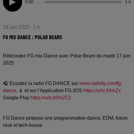
0:00
1 h
18 juin 2025 - 1 h
FG MIX DANCE : POLAR BEARS
Réécoutez FG mix Dance avec Polar Bears du mardi 17 juin
2025
🎧 Ecoutez la radio FG DANCE sur
www.radiofg.com/fg-
dance
, 📱 et sur l’Application FG (IOS
https://urlz.fr/hhZx
Google Play
https://urlz.fr/hhZC
)
FG Dance propose une programmation dance, EDM, future
rave et tech-house