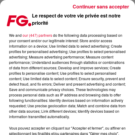
Continuer sans accepter
Le respect de votre vie privée est notre
priorité
FG MIX DANCE : POLAR BEARS
We and
our (447) partners
do the following data processing based on
your consent and/or our legitimate interest: Store and/or access
information on a device; Use limited data to select advertising; Create
profiles for personalised advertising; Use profiles to select personalised
advertising; Measure advertising performance; Measure content
performance; Understand audiences through statistics or combinations
of data from different sources; Develop and improve services; Create
profiles to personalise content; Use profiles to select personalised
content; Use limited data to select content; Ensure security, prevent and
detect fraud, and fix errors; Deliver and present advertising and content;
Save and communicate privacy choices. These technologies may
process personal data such as IP address and browsing data to offer
following functionalities: Identify devices based on information actively
requested; Use precise geolocation data; Match and combine data from
other data sources; Link different devices; Identify devices based on
information transmitted automatically.
Vous pouvez accepter en cliquant sur "Accepter et fermer", ou affiner en
sélectionnant les finalités et/ou partenaires dans "Gérer mes choix".