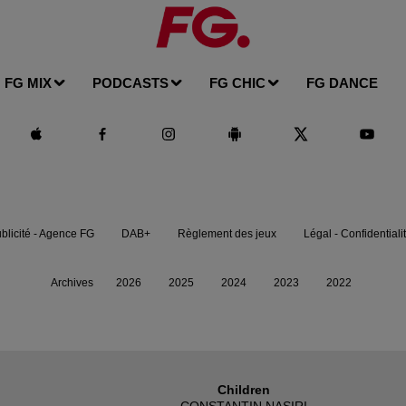
FG MIX
PODCASTS
FG CHIC
FG DANCE
blicité - Agence FG
DAB+
Règlement des jeux
Légal - Confidentiali
Archives
2026
2025
2024
2023
2022
Children
CONSTANTIN NASIRI