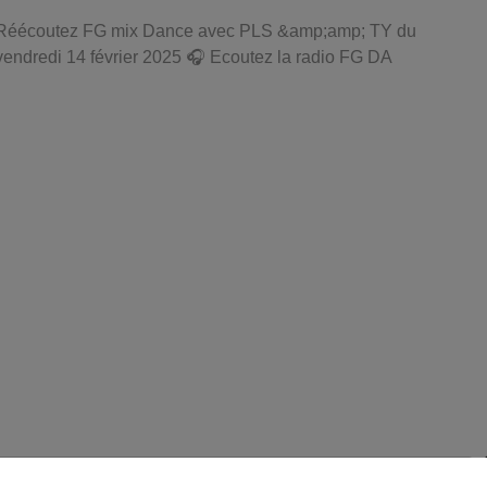
Réécoutez FG mix Dance avec PLS &amp;amp; TY du
vendredi 14 février 2025 🎧 Ecoutez la radio FG DA