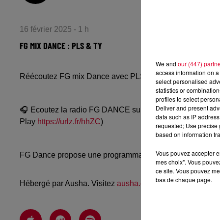
16 février 2025 - 1 h
FG MIX DANCE : PLS & TY
We and
our (447) partn
access information on a 
Réécoutez FG mix Dance avec PLS & TY du vendredi 14 
select personalised ad
statistics or combinatio
profiles to select person
Deliver and present adv
🎧 Ecoutez la radio FG DANCE sur
www.radiofg.com/fg-
data such as IP address 
Play
https://urlz.fr/hhZC
)
requested; Use precise g
based on information tra
Vous pouvez accepter en 
FG Dance propose une programmation dance, EDM, future
mes choix". Vous pouvez
ce site. Vous pouvez met
bas de chaque page.
Hébergé par Ausha. Visitez
ausha.co/politique-de-confiden