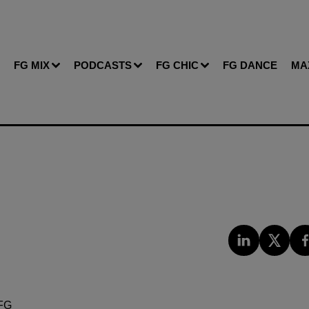
FG MIX
PODCASTS
FG CHIC
FG DANCE
MA
FG