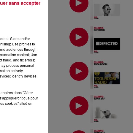
uer sans accepter
MIX : DEFECTED
erest: Store and/or
tising; Use profiles to
tand audiences through
personalise content; Use
 fraud, and fix errors;
MIX : TOOLROOM
 may process personal
mation actively
vices; Identify devices
rtenaires dans "Gérer
MIX : TONY JAY
s'appliqueront que pour
les cookies" situé en
MIX : FIREBEATZ