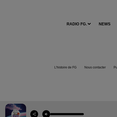
RADIO FG.
NEWS
L'histoire de FG
Nous contacter
Pu