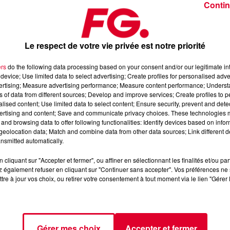
Contin
Le respect de votre vie privée est notre priorité
ers
do the following data processing based on your consent and/or our legitimate int
device; Use limited data to select advertising; Create profiles for personalised adver
février 2025
vertising; Measure advertising performance; Measure content performance; Unders
ns of data from different sources; Develop and improve services; Create profiles to 
alised content; Use limited data to select content; Ensure security, prevent and detect
ertising and content; Save and communicate privacy choices. These technologies
dance
, 📱 et sur l’Application FG (IOS
https://urlz.fr/hhZx
Google
and browsing data to offer following functionalities: Identify devices based on infor
eolocation data; Match and combine data from other data sources; Link different de
nsmitted automatically.
cliquant sur "Accepter et fermer", ou affiner en sélectionnant les finalités et/ou pa
 rave et tech-house
 également refuser en cliquant sur "Continuer sans accepter". Vos préférences ne 
tre à jour vos choix, ou retirer votre consentement à tout moment via le lien "Gérer 
tialite
pour plus d'informations.
Gérer mes choix
Accepter et fermer