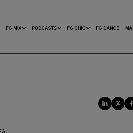
FG MIX
PODCASTS
FG CHIC
FG DANCE
MA
FG