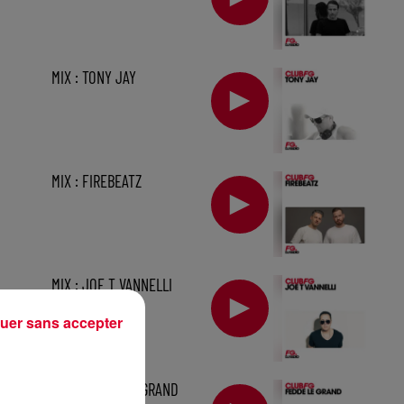
MIX : TONY JAY
MIX : FIREBEATZ
MIX : JOE T VANNELLI
uer sans accepter
1 h
MIX : FEDDE LE GRAND