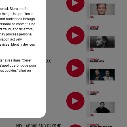
erest: Store and/or
tising; Use profiles to
tand audiences through
personalise content; Use
MIX : ACRAZE
 fraud, and fix errors;
 may process personal
mation actively
vices; Identify devices
MIX : BLASTERJAXX
rtenaires dans "Gérer
s'appliqueront que pour
les cookies" situé en
MIX : MAU P
MIX : ABOVE AND BEYOND