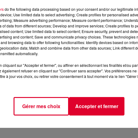
ers
do the following data processing based on your consent and/or our legitimate int
device; Use limited data to select advertising; Create profiles for personalised adver
vertising; Measure advertising performance; Measure content performance; Unders
ns of data from different sources; Develop and improve services; Create profiles to 
alised content; Use limited data to select content; Ensure security, prevent and detect
ertising and content; Save and communicate privacy choices. These technologies
and browsing data to offer following functionalities: Identify devices based on infor
eolocation data; Match and combine data from other data sources; Link different de
vril 2026
nsmitted automatically.
cliquant sur "Accepter et fermer", ou affiner en sélectionnant les finalités et/ou pa
dance
, 📱 et sur l’Application FG (IOS
https://urlz.fr/hhZx
Google
 également refuser en cliquant sur "Continuer sans accepter". Vos préférences ne 
tre à jour vos choix, ou retirer votre consentement à tout moment via le lien "Gérer 
 rave et tech-house
Gérer mes choix
Accepter et fermer
tialite
pour plus d'informations.