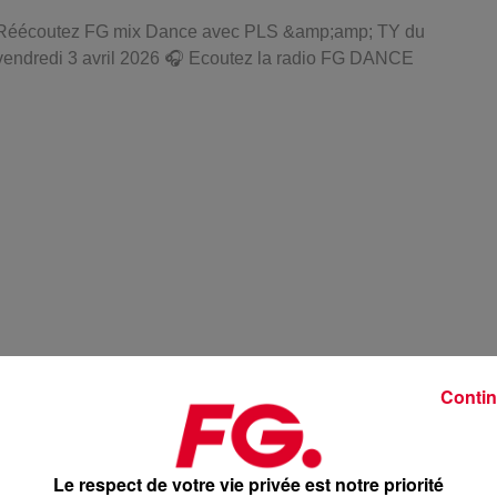
Réécoutez FG mix Dance avec PLS &amp;amp; TY du
vendredi 3 avril 2026 🎧 Ecoutez la radio FG DANCE
Contin
Le respect de votre vie privée est notre priorité