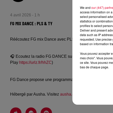
We and
our (447) partn
access information on a 
4 avril 2026 - 1 h
select personalised ad
statistics or combinatio
FG MIX DANCE : PLS & TY
profiles to select person
Deliver and present adv
data such as IP address 
requested; Use precise g
Réécoutez FG mix Dance avec PLS & TY du vendredi 3 a
based on information tra
Vous pouvez accepter en 
🎧 Ecoutez la radio FG DANCE sur
www.radiofg.com/fg-
mes choix". Vous pouvez
ce site. Vous pouvez met
Play
https://urlz.fr/hhZC
)
bas de chaque page.
FG Dance propose une programmation dance, EDM, future
Hébergé par Ausha. Visitez
ausha.co/politique-de-confiden