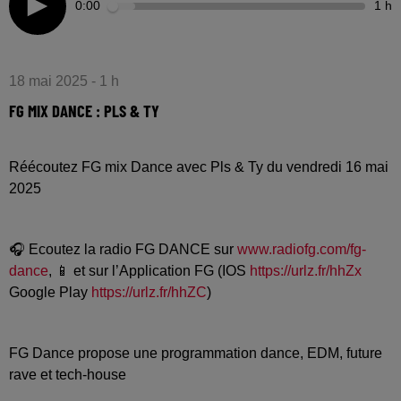
0:00
1 h
18 mai 2025 - 1 h
FG MIX DANCE : PLS & TY
Réécoutez FG mix Dance avec Pls & Ty du vendredi 16 mai
2025
🎧 Ecoutez la radio FG DANCE sur
www.radiofg.com/fg-
dance
, 📱 et sur l’Application FG (IOS
https://urlz.fr/hhZx
Google Play
https://urlz.fr/hhZC
)
FG Dance propose une programmation dance, EDM, future
rave et tech-house