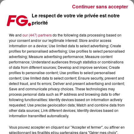
Continuer sans accepter
Le respect de votre vie privée est notre
priorité
FG MIX DANCE : PLS & TY
We and
our (447) partners
do the following data processing based on
your consent and/or our legitimate interest: Store and/or access
information on a device; Use limited data to select advertising; Create
profiles for personalised advertising; Use profiles to select personalised
advertising; Measure advertising performance; Measure content
performance; Understand audiences through statistics or combinations
of data from different sources; Develop and improve services; Create
profiles to personalise content; Use profiles to select personalised
content; Use limited data to select content; Ensure security, prevent and
detect fraud, and fix errors; Deliver and present advertising and content;
Save and communicate privacy choices. These technologies may
process personal data such as IP address and browsing data to offer
following functionalities: Identify devices based on information actively
requested; Use precise geolocation data; Match and combine data from
other data sources; Link different devices; Identify devices based on
information transmitted automatically.
Vous pouvez accepter en cliquant sur "Accepter et fermer", ou affiner en
sélectionnant les finalités et/ou partenaires dans "Gérer mes choix".