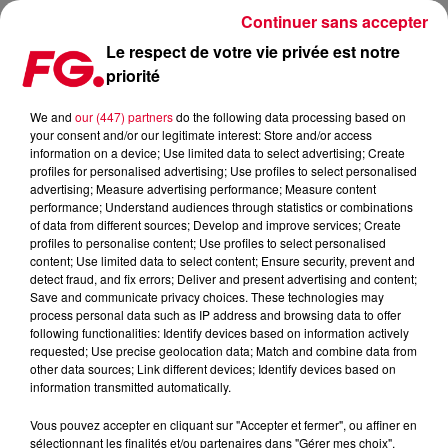
Continuer sans accepter
Le respect de votre vie privée est notre
priorité
FG MIX DANCE : PAUL VAN DYK
We and
our (447) partners
do the following data processing based on
your consent and/or our legitimate interest: Store and/or access
information on a device; Use limited data to select advertising; Create
profiles for personalised advertising; Use profiles to select personalised
advertising; Measure advertising performance; Measure content
performance; Understand audiences through statistics or combinations
of data from different sources; Develop and improve services; Create
profiles to personalise content; Use profiles to select personalised
content; Use limited data to select content; Ensure security, prevent and
detect fraud, and fix errors; Deliver and present advertising and content;
Save and communicate privacy choices. These technologies may
process personal data such as IP address and browsing data to offer
following functionalities: Identify devices based on information actively
requested; Use precise geolocation data; Match and combine data from
other data sources; Link different devices; Identify devices based on
information transmitted automatically.
Vous pouvez accepter en cliquant sur "Accepter et fermer", ou affiner en
sélectionnant les finalités et/ou partenaires dans "Gérer mes choix".