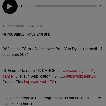
0:00
2 h
16 décembre 2024 - 2 h
FG MIX DANCE : PAUL VAN DYK
Réécoutez FG mix Dance avec Paul Van Dyk du samedi 14
décembre 2024
🎧 Ecoutez la radio FG DANCE sur
www.radiofg.com/fg-
dance
, 📱 et sur l’Application FG (IOS
https://urlz.fr/hhZx
Google Play
https://urlz.fr/hhZC
)
FG Dance propose une programmation dance, EDM, future
rave et tech-house