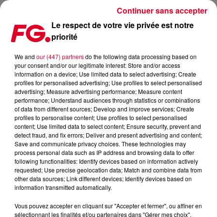
Continuer sans accepter
Le respect de votre vie privée est notre
priorité
FG MIX DANCE : PAUL VAN DYK
We and
our (447) partners
do the following data processing based on
your consent and/or our legitimate interest: Store and/or access
information on a device; Use limited data to select advertising; Create
profiles for personalised advertising; Use profiles to select personalised
advertising; Measure advertising performance; Measure content
performance; Understand audiences through statistics or combinations
of data from different sources; Develop and improve services; Create
profiles to personalise content; Use profiles to select personalised
content; Use limited data to select content; Ensure security, prevent and
detect fraud, and fix errors; Deliver and present advertising and content;
Save and communicate privacy choices. These technologies may
process personal data such as IP address and browsing data to offer
following functionalities: Identify devices based on information actively
requested; Use precise geolocation data; Match and combine data from
other data sources; Link different devices; Identify devices based on
information transmitted automatically.
Vous pouvez accepter en cliquant sur "Accepter et fermer", ou affiner en
sélectionnant les finalités et/ou partenaires dans "Gérer mes choix".