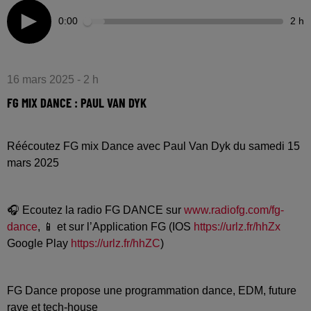
0:00
2 h
16 mars 2025 - 2 h
FG MIX DANCE : PAUL VAN DYK
Réécoutez FG mix Dance avec Paul Van Dyk du samedi 15
mars 2025
🎧 Ecoutez la radio FG DANCE sur
www.radiofg.com/fg-
dance
, 📱 et sur l’Application FG (IOS
https://urlz.fr/hhZx
Google Play
https://urlz.fr/hhZC
)
FG Dance propose une programmation dance, EDM, future
rave et tech-house