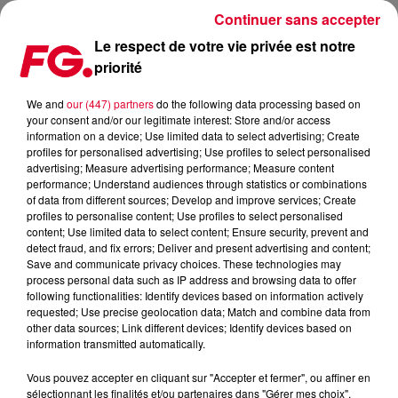
Continuer sans accepter
Le respect de votre vie privée est notre
priorité
FG MIX DANCE : PAUL VAN DYK
We and
our (447) partners
do the following data processing based on
your consent and/or our legitimate interest: Store and/or access
information on a device; Use limited data to select advertising; Create
profiles for personalised advertising; Use profiles to select personalised
advertising; Measure advertising performance; Measure content
performance; Understand audiences through statistics or combinations
of data from different sources; Develop and improve services; Create
profiles to personalise content; Use profiles to select personalised
content; Use limited data to select content; Ensure security, prevent and
detect fraud, and fix errors; Deliver and present advertising and content;
Save and communicate privacy choices. These technologies may
process personal data such as IP address and browsing data to offer
following functionalities: Identify devices based on information actively
requested; Use precise geolocation data; Match and combine data from
other data sources; Link different devices; Identify devices based on
information transmitted automatically.
Vous pouvez accepter en cliquant sur "Accepter et fermer", ou affiner en
sélectionnant les finalités et/ou partenaires dans "Gérer mes choix".