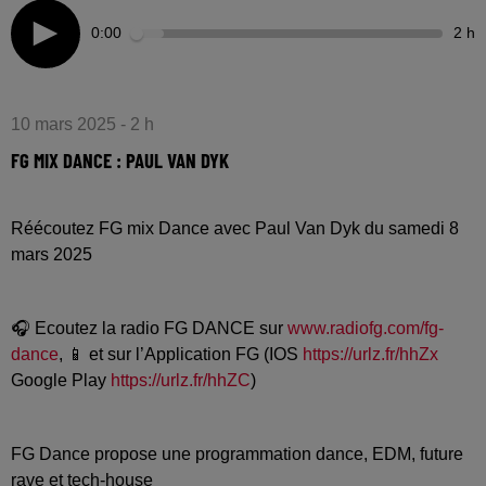
0:00
2 h
10 mars 2025 - 2 h
FG MIX DANCE : PAUL VAN DYK
Réécoutez FG mix Dance avec Paul Van Dyk du samedi 8
mars 2025
🎧 Ecoutez la radio FG DANCE sur
www.radiofg.com/fg-
dance
, 📱 et sur l’Application FG (IOS
https://urlz.fr/hhZx
Google Play
https://urlz.fr/hhZC
)
FG Dance propose une programmation dance, EDM, future
rave et tech-house