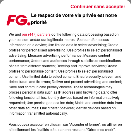
Continuer sans accepter
Le respect de votre vie privée est notre
priorité
FG MIX DANCE : PAUL RUDD
We and
our (447) partners
do the following data processing based on
your consent and/or our legitimate interest: Store and/or access
information on a device; Use limited data to select advertising; Create
profiles for personalised advertising; Use profiles to select personalised
advertising; Measure advertising performance; Measure content
performance; Understand audiences through statistics or combinations
of data from different sources; Develop and improve services; Create
profiles to personalise content; Use profiles to select personalised
content; Use limited data to select content; Ensure security, prevent and
detect fraud, and fix errors; Deliver and present advertising and content;
Save and communicate privacy choices. These technologies may
process personal data such as IP address and browsing data to offer
following functionalities: Identify devices based on information actively
requested; Use precise geolocation data; Match and combine data from
other data sources; Link different devices; Identify devices based on
information transmitted automatically.
Vous pouvez accepter en cliquant sur "Accepter et fermer", ou affiner en
sélectionnant les finalités et/ou partenaires dans "Gérer mes choix".