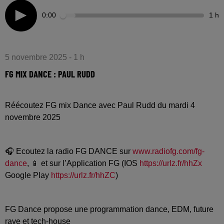
0:00
1 h
5 novembre 2025 - 1 h
FG MIX DANCE : PAUL RUDD
Réécoutez FG mix Dance avec Paul Rudd du mardi 4
novembre 2025
🎧 Ecoutez la radio FG DANCE sur
www.radiofg.com/fg-
dance
, 📱 et sur l’Application FG (IOS
https://urlz.fr/hhZx
Google Play
https://urlz.fr/hhZC
)
FG Dance propose une programmation dance, EDM, future
rave et tech-house