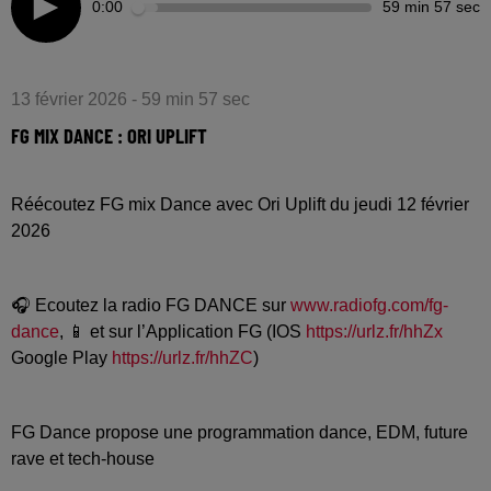
0:00
59 min 57 sec
13 février 2026 - 59 min 57 sec
FG MIX DANCE : ORI UPLIFT
Réécoutez FG mix Dance avec Ori Uplift du jeudi 12 février
2026
🎧 Ecoutez la radio FG DANCE sur
www.radiofg.com/fg-
dance
, 📱 et sur l’Application FG (IOS
https://urlz.fr/hhZx
Google Play
https://urlz.fr/hhZC
)
FG Dance propose une programmation dance, EDM, future
rave et tech-house