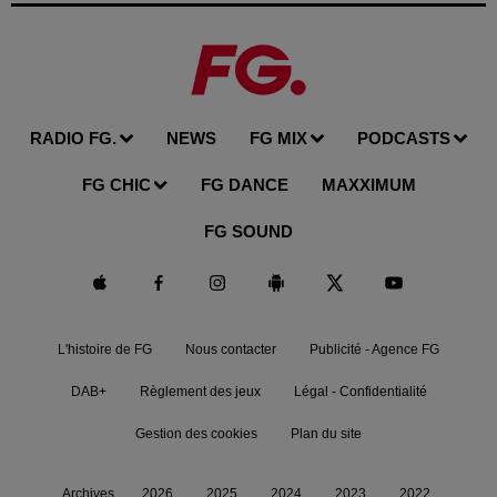
RADIO FG.
NEWS
FG MIX
PODCASTS
FG CHIC
FG DANCE
MAXXIMUM
FG SOUND
L'histoire de FG
Nous contacter
Publicité - Agence FG
DAB+
Règlement des jeux
Légal - Confidentialité
Gestion des cookies
Plan du site
Archives
2026
2025
2024
2023
2022