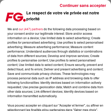
Continuer sans accepter
Le respect de votre vie privée est notre
priorité
FG MIX DANCE : ORI UPLIFT
We and
our (447) partners
do the following data processing based on
your consent and/or our legitimate interest: Store and/or access
information on a device; Use limited data to select advertising; Create
profiles for personalised advertising; Use profiles to select personalised
advertising; Measure advertising performance; Measure content
performance; Understand audiences through statistics or combinations
of data from different sources; Develop and improve services; Create
profiles to personalise content; Use profiles to select personalised
content; Use limited data to select content; Ensure security, prevent and
detect fraud, and fix errors; Deliver and present advertising and content;
Save and communicate privacy choices. These technologies may
process personal data such as IP address and browsing data to offer
following functionalities: Identify devices based on information actively
requested; Use precise geolocation data; Match and combine data from
other data sources; Link different devices; Identify devices based on
information transmitted automatically.
Vous pouvez accepter en cliquant sur "Accepter et fermer", ou affiner en
sélectionnant les finalités et/ou partenaires dans "Gérer mes choix".