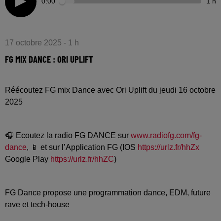
0:00
1 h
17 octobre 2025 - 1 h
FG MIX DANCE : ORI UPLIFT
Réécoutez FG mix Dance avec Ori Uplift du jeudi 16 octobre
2025
🎧 Ecoutez la radio FG DANCE sur
www.radiofg.com/fg-
dance
, 📱 et sur l’Application FG (IOS
https://urlz.fr/hhZx
Google Play
https://urlz.fr/hhZC
)
FG Dance propose une programmation dance, EDM, future
rave et tech-house