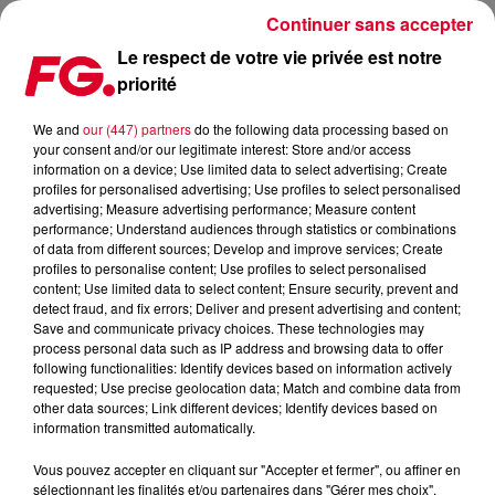
Continuer sans accepter
Le respect de votre vie privée est notre
priorité
FG MIX DANCE : OLIVER HELDENS
We and
our (447) partners
do the following data processing based on
your consent and/or our legitimate interest: Store and/or access
information on a device; Use limited data to select advertising; Create
profiles for personalised advertising; Use profiles to select personalised
advertising; Measure advertising performance; Measure content
performance; Understand audiences through statistics or combinations
of data from different sources; Develop and improve services; Create
profiles to personalise content; Use profiles to select personalised
content; Use limited data to select content; Ensure security, prevent and
detect fraud, and fix errors; Deliver and present advertising and content;
Save and communicate privacy choices. These technologies may
process personal data such as IP address and browsing data to offer
following functionalities: Identify devices based on information actively
requested; Use precise geolocation data; Match and combine data from
other data sources; Link different devices; Identify devices based on
information transmitted automatically.
Vous pouvez accepter en cliquant sur "Accepter et fermer", ou affiner en
sélectionnant les finalités et/ou partenaires dans "Gérer mes choix".