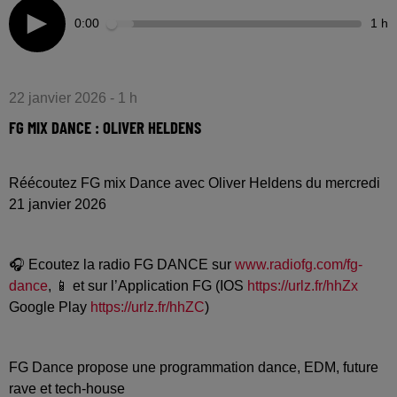
0:00
1 h
22 janvier 2026 - 1 h
FG MIX DANCE : OLIVER HELDENS
Réécoutez FG mix Dance avec Oliver Heldens du mercredi
21 janvier 2026
🎧 Ecoutez la radio FG DANCE sur
www.radiofg.com/fg-
dance
, 📱 et sur l’Application FG (IOS
https://urlz.fr/hhZx
Google Play
https://urlz.fr/hhZC
)
FG Dance propose une programmation dance, EDM, future
rave et tech-house