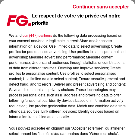
Continuer sans accepter
Le respect de votre vie privée est notre
priorité
FG MIX DANCE : OLIVER HELDENS
We and
our (447) partners
do the following data processing based on
your consent and/or our legitimate interest: Store and/or access
information on a device; Use limited data to select advertising; Create
profiles for personalised advertising; Use profiles to select personalised
advertising; Measure advertising performance; Measure content
performance; Understand audiences through statistics or combinations
of data from different sources; Develop and improve services; Create
profiles to personalise content; Use profiles to select personalised
content; Use limited data to select content; Ensure security, prevent and
detect fraud, and fix errors; Deliver and present advertising and content;
Save and communicate privacy choices. These technologies may
process personal data such as IP address and browsing data to offer
following functionalities: Identify devices based on information actively
requested; Use precise geolocation data; Match and combine data from
other data sources; Link different devices; Identify devices based on
information transmitted automatically.
Vous pouvez accepter en cliquant sur "Accepter et fermer", ou affiner en
sélectionnant les finalités et/ou partenaires dans "Gérer mes choix".