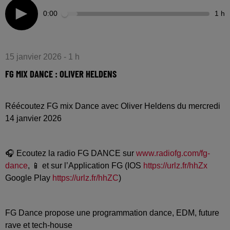
0:00
1 h
15 janvier 2026 - 1 h
FG MIX DANCE : OLIVER HELDENS
Réécoutez FG mix Dance avec Oliver Heldens du mercredi
14 janvier 2026
🎧 Ecoutez la radio FG DANCE sur
www.radiofg.com/fg-
dance
, 📱 et sur l’Application FG (IOS
https://urlz.fr/hhZx
Google Play
https://urlz.fr/hhZC
)
FG Dance propose une programmation dance, EDM, future
rave et tech-house