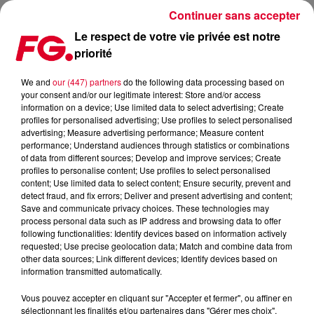
Continuer sans accepter
Le respect de votre vie privée est notre
priorité
FG MIX DANCE : OLIVER HELDENS
We and
our (447) partners
do the following data processing based on
your consent and/or our legitimate interest: Store and/or access
information on a device; Use limited data to select advertising; Create
profiles for personalised advertising; Use profiles to select personalised
advertising; Measure advertising performance; Measure content
performance; Understand audiences through statistics or combinations
of data from different sources; Develop and improve services; Create
profiles to personalise content; Use profiles to select personalised
content; Use limited data to select content; Ensure security, prevent and
detect fraud, and fix errors; Deliver and present advertising and content;
Save and communicate privacy choices. These technologies may
process personal data such as IP address and browsing data to offer
following functionalities: Identify devices based on information actively
requested; Use precise geolocation data; Match and combine data from
other data sources; Link different devices; Identify devices based on
information transmitted automatically.
Vous pouvez accepter en cliquant sur "Accepter et fermer", ou affiner en
sélectionnant les finalités et/ou partenaires dans "Gérer mes choix".