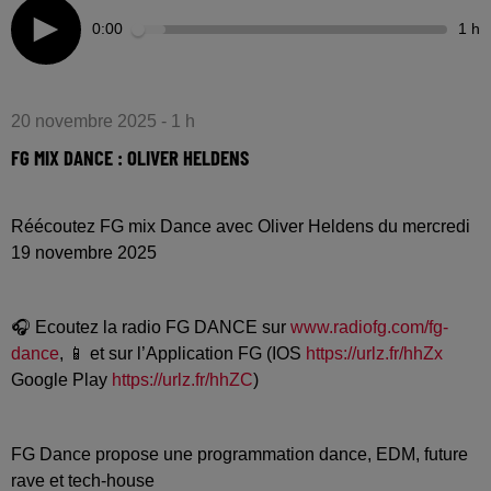
0:00
1 h
20 novembre 2025 - 1 h
FG MIX DANCE : OLIVER HELDENS
Réécoutez FG mix Dance avec Oliver Heldens du mercredi
19 novembre 2025
🎧 Ecoutez la radio FG DANCE sur
www.radiofg.com/fg-
dance
, 📱 et sur l’Application FG (IOS
https://urlz.fr/hhZx
Google Play
https://urlz.fr/hhZC
)
FG Dance propose une programmation dance, EDM, future
rave et tech-house