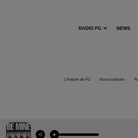
RADIO FG.
NEWS
L'histoire de FG
Nous contacter
Pu