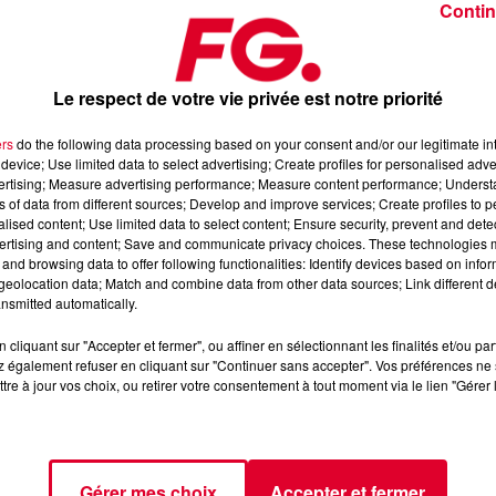
Contin
Le respect de votre vie privée est notre priorité
ers
do the following data processing based on your consent and/or our legitimate int
device; Use limited data to select advertising; Create profiles for personalised adver
i 12 février 2025
vertising; Measure advertising performance; Measure content performance; Unders
ns of data from different sources; Develop and improve services; Create profiles to 
alised content; Use limited data to select content; Ensure security, prevent and detect
ertising and content; Save and communicate privacy choices. These technologies
dance
, 📱 et sur l’Application FG (IOS
https://urlz.fr/hhZx
Google
and browsing data to offer following functionalities: Identify devices based on infor
eolocation data; Match and combine data from other data sources; Link different de
nsmitted automatically.
cliquant sur "Accepter et fermer", ou affiner en sélectionnant les finalités et/ou pa
 rave et tech-house
 également refuser en cliquant sur "Continuer sans accepter". Vos préférences ne 
tre à jour vos choix, ou retirer votre consentement à tout moment via le lien "Gérer 
tialite
pour plus d'informations.
Gérer mes choix
Accepter et fermer