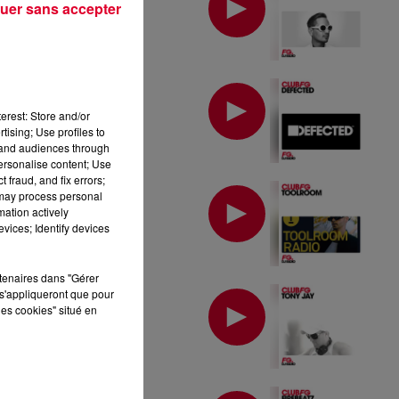
uer sans accepter
MIX : DEFECTED
erest: Store and/or
tising; Use profiles to
tand audiences through
personalise content; Use
 fraud, and fix errors;
MIX : TOOLROOM
 may process personal
mation actively
vices; Identify devices
rtenaires dans "Gérer
MIX : TONY JAY
s'appliqueront que pour
les cookies" situé en
MIX : FIREBEATZ