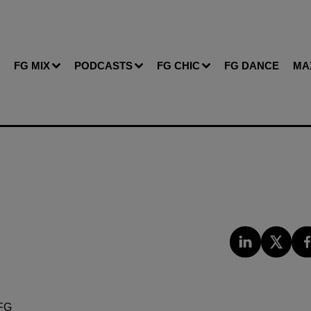
FG MIX
PODCASTS
FG CHIC
FG DANCE
MA
FG