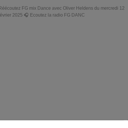
Réécoutez FG mix Dance avec Oliver Heldens du mercredi 12
février 2025 🎧 Ecoutez la radio FG DANC