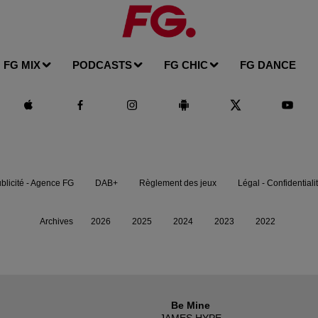
FG MIX
PODCASTS
FG CHIC
FG DANCE
blicité - Agence FG
DAB+
Règlement des jeux
Légal - Confidentiali
Archives
2026
2025
2024
2023
2022
Be Mine
JAMES HYPE