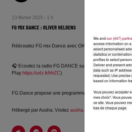
13 février 2025 - 1 h
FG MIX DANCE : OLIVER HELDENS
We and
our (447) partn
access information on a 
Réécoutez FG mix Dance avec Oliver Heldens du mercred
select personalised ad
statistics or combinatio
profiles to select person
Deliver and present adv
🎧 Ecoutez la radio FG DANCE sur
www.radiofg.com/fg-
data such as IP address 
Play
https://urlz.fr/hhZC
)
requested; Use precise g
based on information tra
Vous pouvez accepter en 
FG Dance propose une programmation dance, EDM, future
mes choix". Vous pouvez
ce site. Vous pouvez met
bas de chaque page.
Hébergé par Ausha. Visitez
ausha.co/politique-de-confiden