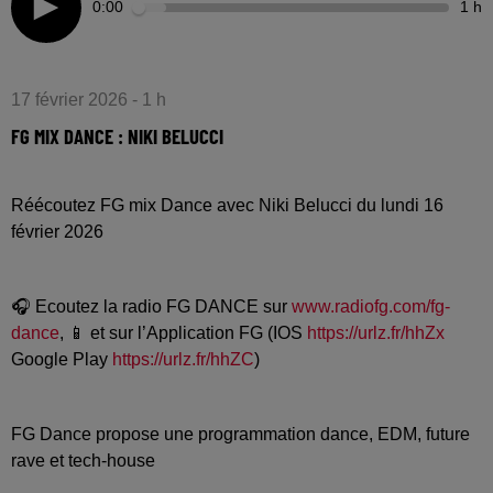
0:00
1 h
17 février 2026 - 1 h
FG MIX DANCE : NIKI BELUCCI
Réécoutez FG mix Dance avec Niki Belucci du lundi 16
février 2026
🎧 Ecoutez la radio FG DANCE sur
www.radiofg.com/fg-
dance
, 📱 et sur l’Application FG (IOS
https://urlz.fr/hhZx
Google Play
https://urlz.fr/hhZC
)
FG Dance propose une programmation dance, EDM, future
rave et tech-house