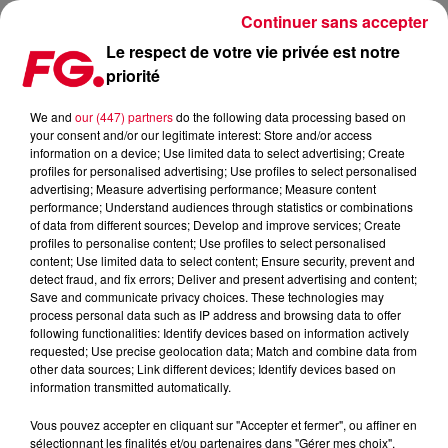
Continuer sans accepter
Le respect de votre vie privée est notre
priorité
FG MIX DANCE : NIKI BELUCCI
We and
our (447) partners
do the following data processing based on
your consent and/or our legitimate interest: Store and/or access
information on a device; Use limited data to select advertising; Create
profiles for personalised advertising; Use profiles to select personalised
advertising; Measure advertising performance; Measure content
performance; Understand audiences through statistics or combinations
of data from different sources; Develop and improve services; Create
profiles to personalise content; Use profiles to select personalised
content; Use limited data to select content; Ensure security, prevent and
detect fraud, and fix errors; Deliver and present advertising and content;
Save and communicate privacy choices. These technologies may
process personal data such as IP address and browsing data to offer
following functionalities: Identify devices based on information actively
requested; Use precise geolocation data; Match and combine data from
other data sources; Link different devices; Identify devices based on
information transmitted automatically.
Vous pouvez accepter en cliquant sur "Accepter et fermer", ou affiner en
sélectionnant les finalités et/ou partenaires dans "Gérer mes choix".