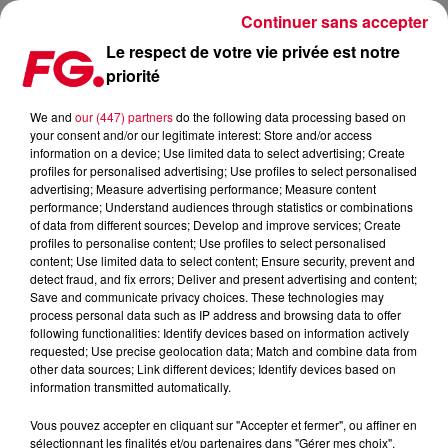
Continuer sans accepter
Le respect de votre vie privée est notre
priorité
FG MIX DANCE : NIKI BELUCCI
We and
our (447) partners
do the following data processing based on
your consent and/or our legitimate interest: Store and/or access
information on a device; Use limited data to select advertising; Create
profiles for personalised advertising; Use profiles to select personalised
advertising; Measure advertising performance; Measure content
performance; Understand audiences through statistics or combinations
of data from different sources; Develop and improve services; Create
profiles to personalise content; Use profiles to select personalised
content; Use limited data to select content; Ensure security, prevent and
detect fraud, and fix errors; Deliver and present advertising and content;
Save and communicate privacy choices. These technologies may
process personal data such as IP address and browsing data to offer
following functionalities: Identify devices based on information actively
requested; Use precise geolocation data; Match and combine data from
other data sources; Link different devices; Identify devices based on
information transmitted automatically.
Vous pouvez accepter en cliquant sur "Accepter et fermer", ou affiner en
sélectionnant les finalités et/ou partenaires dans "Gérer mes choix".