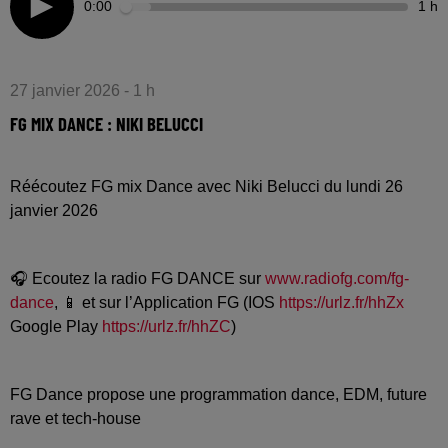
0:00
1 h
27 janvier 2026 - 1 h
FG MIX DANCE : NIKI BELUCCI
Réécoutez FG mix Dance avec Niki Belucci du lundi 26
janvier 2026
🎧 Ecoutez la radio FG DANCE sur
www.radiofg.com/fg-
dance
, 📱 et sur l’Application FG (IOS
https://urlz.fr/hhZx
Google Play
https://urlz.fr/hhZC
)
FG Dance propose une programmation dance, EDM, future
rave et tech-house