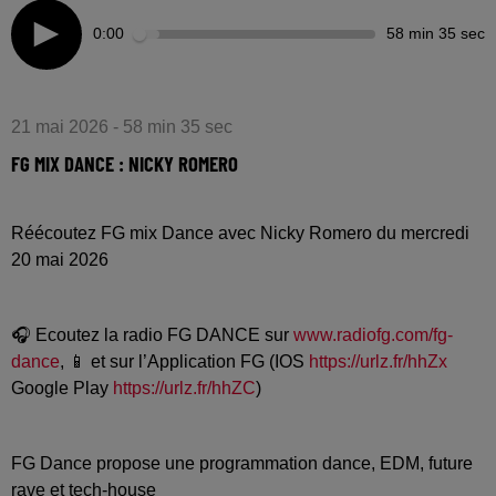
0:00
58 min 35 sec
21 mai 2026 - 58 min 35 sec
FG MIX DANCE : NICKY ROMERO
Réécoutez FG mix Dance avec Nicky Romero du mercredi
20 mai 2026
🎧 Ecoutez la radio FG DANCE sur
www.radiofg.com/fg-
dance
, 📱 et sur l’Application FG (IOS
https://urlz.fr/hhZx
Google Play
https://urlz.fr/hhZC
)
FG Dance propose une programmation dance, EDM, future
rave et tech-house