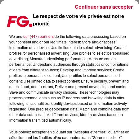
Continuer sans accepter
Le respect de votre vie privée est notre
priorité
FG MIX DANCE : NICKY ROMERO
We and
our (447) partners
do the following data processing based on
your consent and/or our legitimate interest: Store and/or access
information on a device; Use limited data to select advertising; Create
profiles for personalised advertising; Use profiles to select personalised
advertising; Measure advertising performance; Measure content
performance; Understand audiences through statistics or combinations
of data from different sources; Develop and improve services; Create
profiles to personalise content; Use profiles to select personalised
content; Use limited data to select content; Ensure security, prevent and
detect fraud, and fix errors; Deliver and present advertising and content;
Save and communicate privacy choices. These technologies may
process personal data such as IP address and browsing data to offer
following functionalities: Identify devices based on information actively
requested; Use precise geolocation data; Match and combine data from
other data sources; Link different devices; Identify devices based on
information transmitted automatically.
Vous pouvez accepter en cliquant sur "Accepter et fermer", ou affiner en
sélectionnant les finalités et/ou partenaires dans "Gérer mes choix".