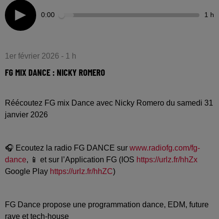
0:00
1 h
1er février 2026 - 1 h
FG MIX DANCE : NICKY ROMERO
Réécoutez FG mix Dance avec Nicky Romero du samedi 31
janvier 2026
🎧 Ecoutez la radio FG DANCE sur
www.radiofg.com/fg-
dance
, 📱 et sur l’Application FG (IOS
https://urlz.fr/hhZx
Google Play
https://urlz.fr/hhZC
)
FG Dance propose une programmation dance, EDM, future
rave et tech-house