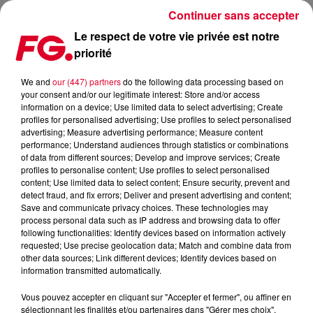
Continuer sans accepter
Le respect de votre vie privée est notre
priorité
FG MIX DANCE : NICKY ROMERO
We and
our (447) partners
do the following data processing based on
your consent and/or our legitimate interest: Store and/or access
information on a device; Use limited data to select advertising; Create
profiles for personalised advertising; Use profiles to select personalised
advertising; Measure advertising performance; Measure content
performance; Understand audiences through statistics or combinations
of data from different sources; Develop and improve services; Create
profiles to personalise content; Use profiles to select personalised
content; Use limited data to select content; Ensure security, prevent and
detect fraud, and fix errors; Deliver and present advertising and content;
Save and communicate privacy choices. These technologies may
process personal data such as IP address and browsing data to offer
following functionalities: Identify devices based on information actively
requested; Use precise geolocation data; Match and combine data from
other data sources; Link different devices; Identify devices based on
information transmitted automatically.
Vous pouvez accepter en cliquant sur "Accepter et fermer", ou affiner en
sélectionnant les finalités et/ou partenaires dans "Gérer mes choix".