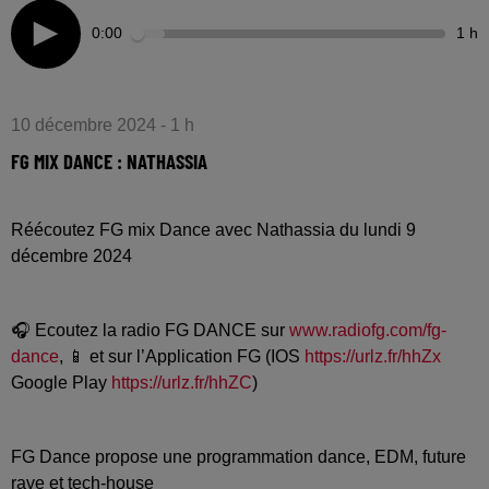
0:00
1 h
10 décembre 2024 - 1 h
FG MIX DANCE : NATHASSIA
Réécoutez FG mix Dance avec Nathassia du lundi 9
décembre 2024
🎧 Ecoutez la radio FG DANCE sur
www.radiofg.com/fg-
dance
, 📱 et sur l’Application FG (IOS
https://urlz.fr/hhZx
Google Play
https://urlz.fr/hhZC
)
FG Dance propose une programmation dance, EDM, future
rave et tech-house