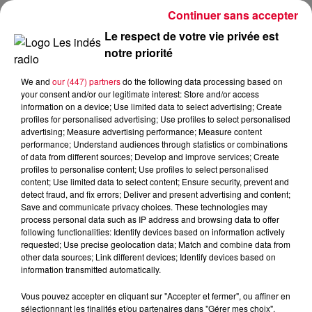
Continuer sans accepter
Le respect de votre vie privée est
notre priorité
FG MIX DANCE : NATHASSIA
We and
our (447) partners
do the following data processing based on
your consent and/or our legitimate interest: Store and/or access
information on a device; Use limited data to select advertising; Create
profiles for personalised advertising; Use profiles to select personalised
advertising; Measure advertising performance; Measure content
performance; Understand audiences through statistics or combinations
of data from different sources; Develop and improve services; Create
profiles to personalise content; Use profiles to select personalised
content; Use limited data to select content; Ensure security, prevent and
detect fraud, and fix errors; Deliver and present advertising and content;
Save and communicate privacy choices. These technologies may
process personal data such as IP address and browsing data to offer
following functionalities: Identify devices based on information actively
requested; Use precise geolocation data; Match and combine data from
other data sources; Link different devices; Identify devices based on
information transmitted automatically.
Vous pouvez accepter en cliquant sur "Accepter et fermer", ou affiner en
sélectionnant les finalités et/ou partenaires dans "Gérer mes choix".