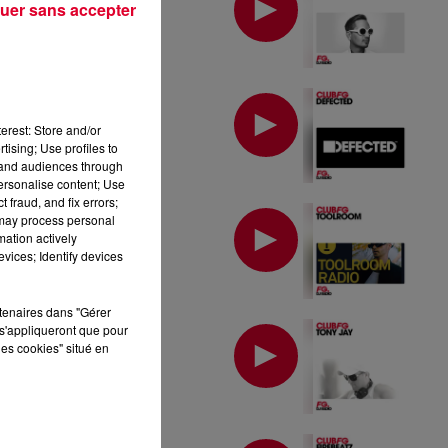
uer sans accepter
MIX : DEFECTED
erest: Store and/or
tising; Use profiles to
tand audiences through
personalise content; Use
 fraud, and fix errors;
MIX : TOOLROOM
 may process personal
mation actively
vices; Identify devices
rtenaires dans "Gérer
MIX : TONY JAY
s'appliqueront que pour
les cookies" situé en
MIX : FIREBEATZ