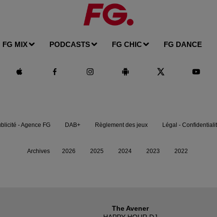
FG MIX
PODCASTS
FG CHIC
FG DANCE
blicité - Agence FG
DAB+
Règlement des jeux
Légal - Confidentiali
Archives
2026
2025
2024
2023
2022
The Avener
HAPPY HOUR DJ