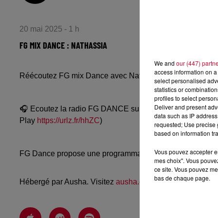
20 mai 2025 - 1 h
FG MIX DANCE : NATHASSIA
We and
our (447) partn
access information on a 
Réécoutez FG mix Dance avec Nathassia du lundi 19 ma
select personalised ad
statistics or combinatio
profiles to select person
Deliver and present adv
🎧 Ecoutez la radio FG DANCE sur
www.radiofg.com/fg-
data such as IP address 
Play
https://urlz.fr/hhZC
)
requested; Use precise g
based on information tra
Vous pouvez accepter en 
FG Dance propose une programmation dance, EDM, future
mes choix". Vous pouvez
ce site. Vous pouvez met
bas de chaque page.
Hébergé par Ausha. Visitez
ausha.co/politique-de-confiden