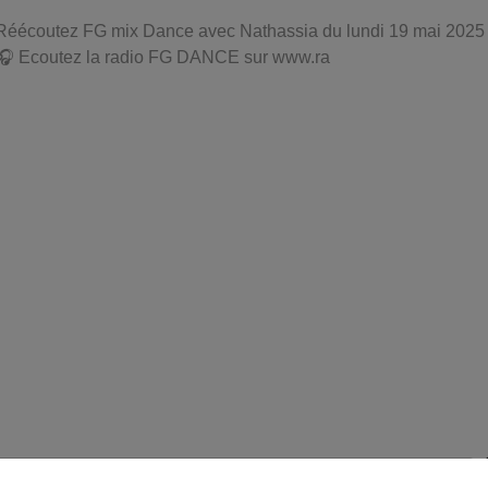
Réécoutez FG mix Dance avec Nathassia du lundi 19 mai 2025
🎧 Ecoutez la radio FG DANCE sur www.ra