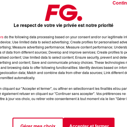
Contin
Le respect de votre vie privée est notre priorité
ers
do the following data processing based on your consent and/or our legitimate int
device; Use limited data to select advertising; Create profiles for personalised adver
i 2025
vertising; Measure advertising performance; Measure content performance; Unders
ns of data from different sources; Develop and improve services; Create profiles to 
alised content; Use limited data to select content; Ensure security, prevent and detect
ertising and content; Save and communicate privacy choices. These technologies
dance
, 📱 et sur l’Application FG (IOS
https://urlz.fr/hhZx
Google
and browsing data to offer following functionalities: Identify devices based on infor
eolocation data; Match and combine data from other data sources; Link different de
nsmitted automatically.
cliquant sur "Accepter et fermer", ou affiner en sélectionnant les finalités et/ou pa
 rave et tech-house
 également refuser en cliquant sur "Continuer sans accepter". Vos préférences ne 
tre à jour vos choix, ou retirer votre consentement à tout moment via le lien "Gérer 
tialite
pour plus d'informations.
Gérer mes choix
Accepter et fermer