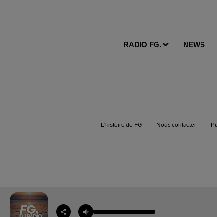
RADIO FG.
NEWS
L'histoire de FG
Nous contacter
Pu