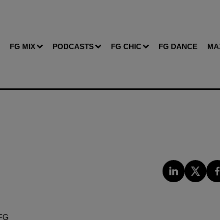
FG MIX
PODCASTS
FG CHIC
FG DANCE
MA
FG