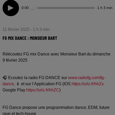
0:00
1 h 3 min
11 février 2025 - 1 h 3 min
FG MIX DANCE : MONSIEUR BART
Réécoutez FG mix Dance avec Monsieur Bart du dimanche
9 février 2025
🎧 Ecoutez la radio FG DANCE sur
www.radiofg.com/fg-
dance
, 📱 et sur l’Application FG (IOS
https://urlz.fr/hhZx
Google Play
https://urlz.fr/hhZC
)
FG Dance propose une programmation dance, EDM, future
rave et tech-house