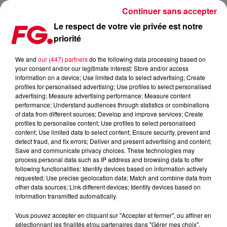
Continuer sans accepter
Le respect de votre vie privée est notre
priorité
FG MIX DANCE : MONSIEUR BART
We and
our (447) partners
do the following data processing based on
your consent and/or our legitimate interest: Store and/or access
information on a device; Use limited data to select advertising; Create
profiles for personalised advertising; Use profiles to select personalised
advertising; Measure advertising performance; Measure content
performance; Understand audiences through statistics or combinations
of data from different sources; Develop and improve services; Create
profiles to personalise content; Use profiles to select personalised
content; Use limited data to select content; Ensure security, prevent and
detect fraud, and fix errors; Deliver and present advertising and content;
Save and communicate privacy choices. These technologies may
process personal data such as IP address and browsing data to offer
following functionalities: Identify devices based on information actively
requested; Use precise geolocation data; Match and combine data from
other data sources; Link different devices; Identify devices based on
information transmitted automatically.
Vous pouvez accepter en cliquant sur "Accepter et fermer", ou affiner en
sélectionnant les finalités et/ou partenaires dans "Gérer mes choix".