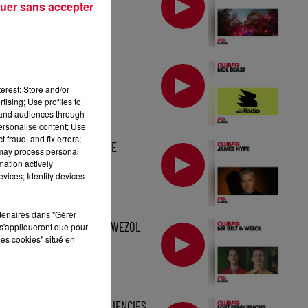
TOMORROWLAND
uer sans accepter
MIX : MDL BEAST
erest: Store and/or
tising; Use profiles to
tand audiences through
personalise content; Use
 fraud, and fix errors;
MIX : JAMES HYPE
 may process personal
mation actively
vices; Identify devices
rtenaires dans "Gérer
MIX : MR BELT & WEZOL
s'appliqueront que pour
les cookies" situé en
MIX : LOST FREQUENCIES