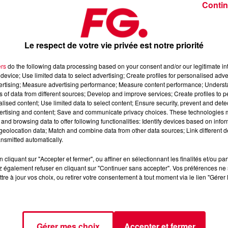
Contin
Le respect de votre vie privée est notre priorité
ers
do the following data processing based on your consent and/or our legitimate int
device; Use limited data to select advertising; Create profiles for personalised adver
 2 février 2025
vertising; Measure advertising performance; Measure content performance; Unders
ns of data from different sources; Develop and improve services; Create profiles to 
alised content; Use limited data to select content; Ensure security, prevent and detect
ertising and content; Save and communicate privacy choices. These technologies
dance
, 📱 et sur l’Application FG (IOS
https://urlz.fr/hhZx
Google
and browsing data to offer following functionalities: Identify devices based on infor
eolocation data; Match and combine data from other data sources; Link different de
nsmitted automatically.
cliquant sur "Accepter et fermer", ou affiner en sélectionnant les finalités et/ou pa
 rave et tech-house
 également refuser en cliquant sur "Continuer sans accepter". Vos préférences ne 
tre à jour vos choix, ou retirer votre consentement à tout moment via le lien "Gérer 
tialite
pour plus d'informations.
Gérer mes choix
Accepter et fermer