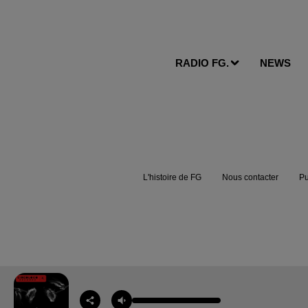
RADIO FG.
NEWS
L'histoire de FG
Nous contacter
Pu