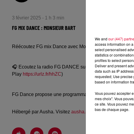
3 février 2025 - 1 h 3 min
FG MIX DANCE : MONSIEUR BART
We and
our (447) partn
access information on a 
Réécoutez FG mix Dance avec Monsieur Bart du dimanche
select personalised ad
statistics or combinatio
profiles to select person
Deliver and present adv
🎧 Ecoutez la radio FG DANCE sur
www.radiofg.com/fg-
data such as IP address 
Play
https://urlz.fr/hhZC
)
requested; Use precise g
based on information tra
Vous pouvez accepter en 
FG Dance propose une programmation dance, EDM, future
mes choix". Vous pouvez
ce site. Vous pouvez met
bas de chaque page.
Hébergé par Ausha. Visitez
ausha.co/politique-de-confiden