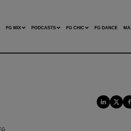
FG MIX
PODCASTS
FG CHIC
FG DANCE
MA
FG