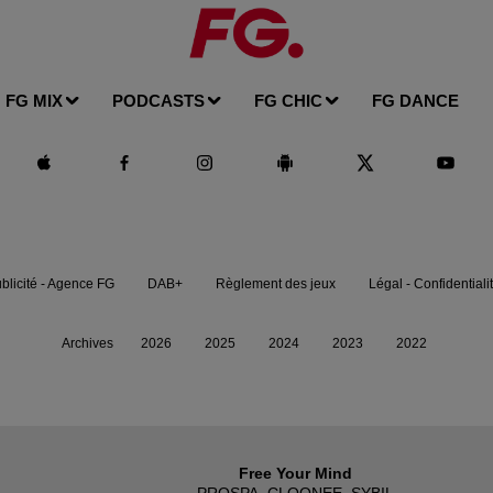
FG MIX
PODCASTS
FG CHIC
FG DANCE
blicité - Agence FG
DAB+
Règlement des jeux
Légal - Confidentiali
Archives
2026
2025
2024
2023
2022
Free Your Mind
PROSPA, CLOONEE, SYBIL