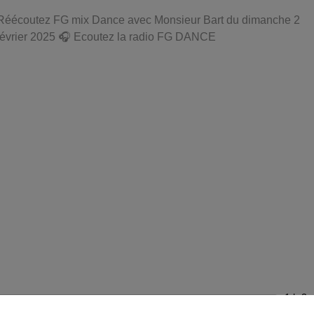
Réécoutez FG mix Dance avec Monsieur Bart du dimanche 2
février 2025 🎧 Ecoutez la radio FG DANCE
1 h 3 