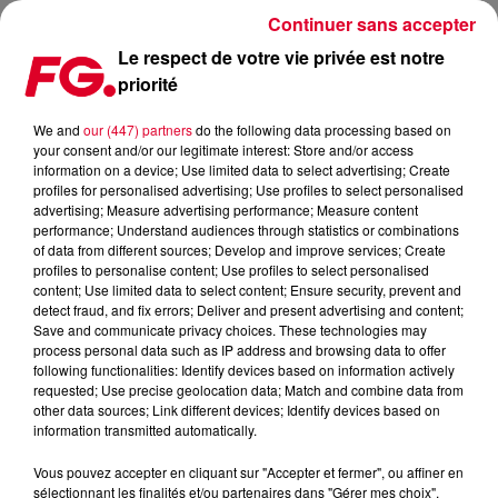
Continuer sans accepter
Le respect de votre vie privée est notre
priorité
FG MIX DANCE : MOGUAI
We and
our (447) partners
do the following data processing based on
your consent and/or our legitimate interest: Store and/or access
information on a device; Use limited data to select advertising; Create
profiles for personalised advertising; Use profiles to select personalised
advertising; Measure advertising performance; Measure content
performance; Understand audiences through statistics or combinations
of data from different sources; Develop and improve services; Create
profiles to personalise content; Use profiles to select personalised
content; Use limited data to select content; Ensure security, prevent and
detect fraud, and fix errors; Deliver and present advertising and content;
Save and communicate privacy choices. These technologies may
process personal data such as IP address and browsing data to offer
following functionalities: Identify devices based on information actively
requested; Use precise geolocation data; Match and combine data from
other data sources; Link different devices; Identify devices based on
information transmitted automatically.
Vous pouvez accepter en cliquant sur "Accepter et fermer", ou affiner en
sélectionnant les finalités et/ou partenaires dans "Gérer mes choix".