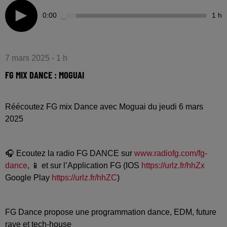
0:00
1 h
7 mars 2025 - 1 h
FG MIX DANCE : MOGUAI
Réécoutez FG mix Dance avec Moguai du jeudi 6 mars
2025
🎧 Ecoutez la radio FG DANCE sur
www.radiofg.com/fg-
dance
, 📱 et sur l’Application FG (IOS
https://urlz.fr/hhZx
Google Play
https://urlz.fr/hhZC
)
FG Dance propose une programmation dance, EDM, future
rave et tech-house