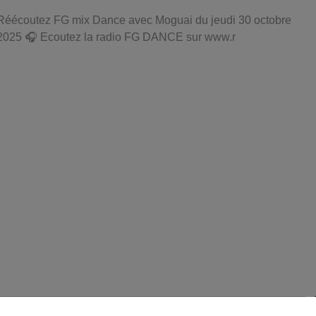
Réécoutez FG mix Dance avec Moguai du jeudi 30 octobre
2025 🎧 Ecoutez la radio FG DANCE sur www.r