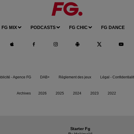
FG MIX
PODCASTS
FG CHIC
FG DANCE
blicité - Agence FG
DAB+
Règlement des jeux
Légal - Confidentiali
Archives
2026
2025
2024
2023
2022
Starter Fg
By Hakimakli