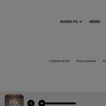
RADIO FG.
NEWS
L'histoire de FG
Nous contacter
Pu