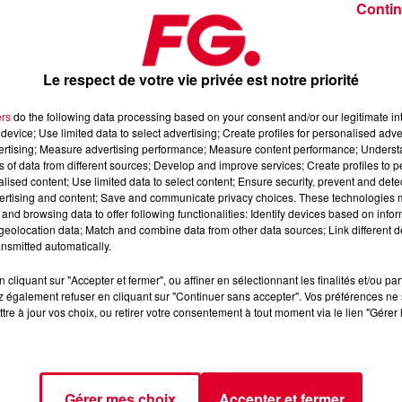
Contin
Le respect de votre vie privée est notre priorité
ers
do the following data processing based on your consent and/or our legitimate int
device; Use limited data to select advertising; Create profiles for personalised adver
re 2025
vertising; Measure advertising performance; Measure content performance; Unders
ns of data from different sources; Develop and improve services; Create profiles to 
alised content; Use limited data to select content; Ensure security, prevent and detect
ertising and content; Save and communicate privacy choices. These technologies
dance
, 📱 et sur l’Application FG (IOS
https://urlz.fr/hhZx
Google
and browsing data to offer following functionalities: Identify devices based on infor
eolocation data; Match and combine data from other data sources; Link different de
nsmitted automatically.
cliquant sur "Accepter et fermer", ou affiner en sélectionnant les finalités et/ou pa
 rave et tech-house
 également refuser en cliquant sur "Continuer sans accepter". Vos préférences ne 
tre à jour vos choix, ou retirer votre consentement à tout moment via le lien "Gérer 
tialite
pour plus d'informations.
Gérer mes choix
Accepter et fermer