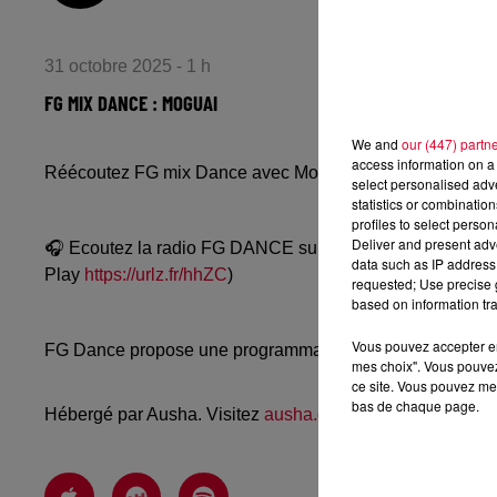
31 octobre 2025 - 1 h
FG MIX DANCE : MOGUAI
We and
our (447) partn
access information on a 
Réécoutez FG mix Dance avec Moguai du jeudi 30 octob
select personalised ad
statistics or combinatio
profiles to select person
Deliver and present adv
🎧 Ecoutez la radio FG DANCE sur
www.radiofg.com/fg-
data such as IP address 
Play
https://urlz.fr/hhZC
)
requested; Use precise g
based on information tra
Vous pouvez accepter en 
FG Dance propose une programmation dance, EDM, future
mes choix". Vous pouvez
ce site. Vous pouvez met
bas de chaque page.
Hébergé par Ausha. Visitez
ausha.co/politique-de-confiden