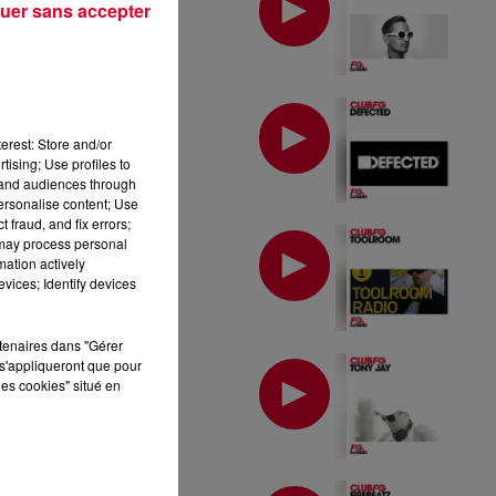
uer sans accepter
MIX : DEFECTED
erest: Store and/or
tising; Use profiles to
tand audiences through
personalise content; Use
 fraud, and fix errors;
MIX : TOOLROOM
 may process personal
mation actively
vices; Identify devices
rtenaires dans "Gérer
MIX : TONY JAY
s'appliqueront que pour
les cookies" situé en
MIX : FIREBEATZ