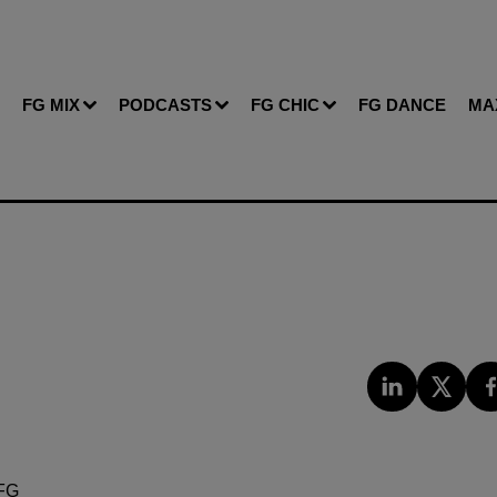
FG MIX
PODCASTS
FG CHIC
FG DANCE
MA
FG