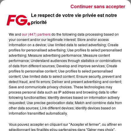
Continuer sans accepter
Le respect de votre vie privée est notre
priorité
FG MIX DANCE : MAWAYY RADIO
We and
our (447) partners
do the following data processing based on
your consent and/or our legitimate interest: Store and/or access
information on a device; Use limited data to select advertising; Create
profiles for personalised advertising; Use profiles to select personalised
advertising; Measure advertising performance; Measure content
performance; Understand audiences through statistics or combinations
of data from different sources; Develop and improve services; Create
profiles to personalise content; Use profiles to select personalised
content; Use limited data to select content; Ensure security, prevent and
detect fraud, and fix errors; Deliver and present advertising and content;
Save and communicate privacy choices. These technologies may
process personal data such as IP address and browsing data to offer
following functionalities: Identify devices based on information actively
requested; Use precise geolocation data; Match and combine data from
other data sources; Link different devices; Identify devices based on
information transmitted automatically.
Vous pouvez accepter en cliquant sur "Accepter et fermer", ou affiner en
sélectionnant les finalités et/ou partenaires dans "Gérer mes choix".