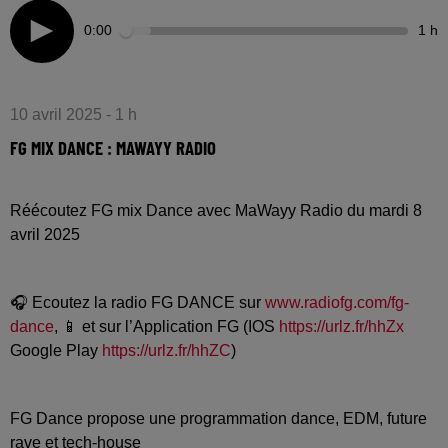
0:00
1 h
10 avril 2025 - 1 h
FG MIX DANCE : MAWAYY RADIO
Réécoutez FG mix Dance avec MaWayy Radio du mardi 8
avril 2025
🎧 Ecoutez la radio FG DANCE sur
www.radiofg.com/fg-
dance
, 📱 et sur l’Application FG (IOS
https://urlz.fr/hhZx
Google Play
https://urlz.fr/hhZC
)
FG Dance propose une programmation dance, EDM, future
rave et tech-house