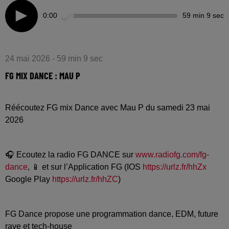
0:00
59 min 9 sec
24 mai 2026 - 59 min 9 sec
FG MIX DANCE : MAU P
Réécoutez FG mix Dance avec Mau P du samedi 23 mai
2026
🎧 Ecoutez la radio FG DANCE sur
www.radiofg.com/fg-
dance
, 📱 et sur l’Application FG (IOS
https://urlz.fr/hhZx
Google Play
https://urlz.fr/hhZC
)
FG Dance propose une programmation dance, EDM, future
rave et tech-house