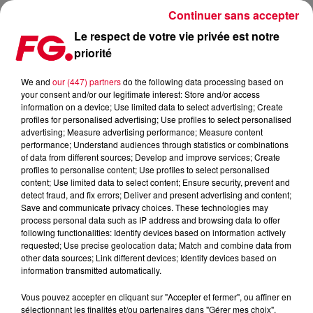
Continuer sans accepter
Le respect de votre vie privée est notre
priorité
FG MIX DANCE : MAU P
We and
our (447) partners
do the following data processing based on
your consent and/or our legitimate interest: Store and/or access
information on a device; Use limited data to select advertising; Create
profiles for personalised advertising; Use profiles to select personalised
advertising; Measure advertising performance; Measure content
performance; Understand audiences through statistics or combinations
of data from different sources; Develop and improve services; Create
profiles to personalise content; Use profiles to select personalised
content; Use limited data to select content; Ensure security, prevent and
detect fraud, and fix errors; Deliver and present advertising and content;
Save and communicate privacy choices. These technologies may
process personal data such as IP address and browsing data to offer
following functionalities: Identify devices based on information actively
requested; Use precise geolocation data; Match and combine data from
other data sources; Link different devices; Identify devices based on
information transmitted automatically.
Vous pouvez accepter en cliquant sur "Accepter et fermer", ou affiner en
sélectionnant les finalités et/ou partenaires dans "Gérer mes choix".