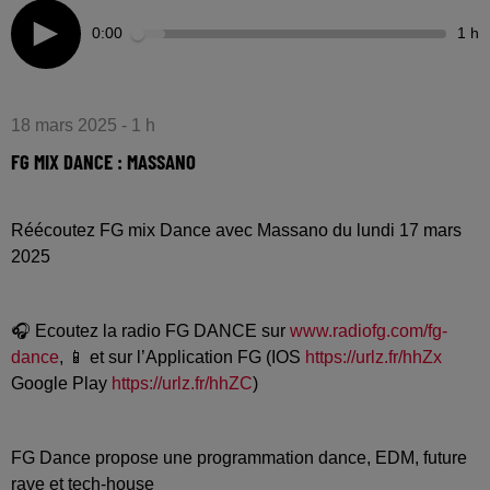
0:00
1 h
18 mars 2025 - 1 h
FG MIX DANCE : MASSANO
Réécoutez FG mix Dance avec Massano du lundi 17 mars
2025
🎧 Ecoutez la radio FG DANCE sur
www.radiofg.com/fg-
dance
, 📱 et sur l’Application FG (IOS
https://urlz.fr/hhZx
Google Play
https://urlz.fr/hhZC
)
FG Dance propose une programmation dance, EDM, future
rave et tech-house