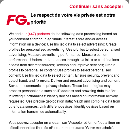
Continuer sans accepter
Le respect de votre vie privée est notre
priorité
FG MIX DANCE : MASSANO
We and
our (447) partners
do the following data processing based on
your consent and/or our legitimate interest: Store and/or access
information on a device; Use limited data to select advertising; Create
profiles for personalised advertising; Use profiles to select personalised
advertising; Measure advertising performance; Measure content
performance; Understand audiences through statistics or combinations
of data from different sources; Develop and improve services; Create
profiles to personalise content; Use profiles to select personalised
content; Use limited data to select content; Ensure security, prevent and
detect fraud, and fix errors; Deliver and present advertising and content;
Save and communicate privacy choices. These technologies may
process personal data such as IP address and browsing data to offer
following functionalities: Identify devices based on information actively
requested; Use precise geolocation data; Match and combine data from
other data sources; Link different devices; Identify devices based on
information transmitted automatically.
Vous pouvez accepter en cliquant sur "Accepter et fermer", ou affiner en
sélectionnant les finalités et/ou partenaires dans "Gérer mes choix".