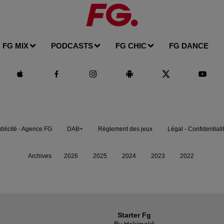
FG MIX
PODCASTS
FG CHIC
FG DANCE
blicité - Agence FG
DAB+
Règlement des jeux
Légal - Confidentiali
Archives
2026
2025
2024
2023
2022
Starter Fg
By Hakimakli