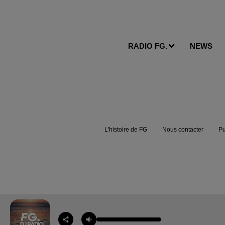
RADIO FG.
NEWS
L'histoire de FG
Nous contacter
Pu