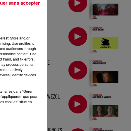
TOMORROWLAND
uer sans accepter
MIX : MDL BEAST
erest: Store and/or
tising; Use profiles to
tand audiences through
personalise content; Use
 fraud, and fix errors;
MIX : JAMES HYPE
 may process personal
mation actively
vices; Identify devices
rtenaires dans "Gérer
MIX : MR BELT & WEZOL
s'appliqueront que pour
les cookies" situé en
MIX : LOST FREQUENCIES