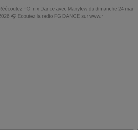
Réécoutez FG mix Dance avec Manyfew du dimanche 24 mai
2026 🎧 Ecoutez la radio FG DANCE sur www.r