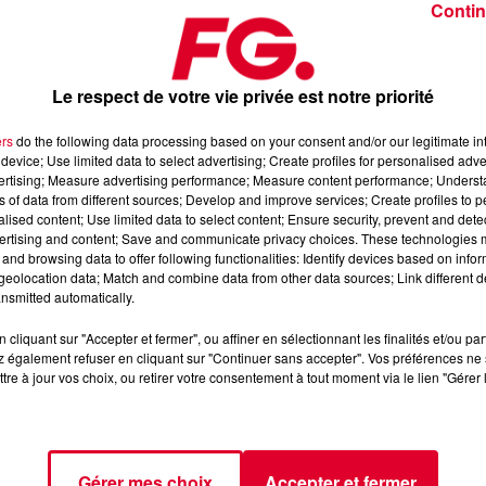
Contin
Le respect de votre vie privée est notre priorité
ers
do the following data processing based on your consent and/or our legitimate int
device; Use limited data to select advertising; Create profiles for personalised adver
 mai 2026
vertising; Measure advertising performance; Measure content performance; Unders
ns of data from different sources; Develop and improve services; Create profiles to 
alised content; Use limited data to select content; Ensure security, prevent and detect
ertising and content; Save and communicate privacy choices. These technologies
dance
, 📱 et sur l’Application FG (IOS
https://urlz.fr/hhZx
Google
and browsing data to offer following functionalities: Identify devices based on infor
eolocation data; Match and combine data from other data sources; Link different de
nsmitted automatically.
cliquant sur "Accepter et fermer", ou affiner en sélectionnant les finalités et/ou pa
 rave et tech-house
 également refuser en cliquant sur "Continuer sans accepter". Vos préférences ne 
tre à jour vos choix, ou retirer votre consentement à tout moment via le lien "Gérer 
tialite
pour plus d'informations.
Gérer mes choix
Accepter et fermer