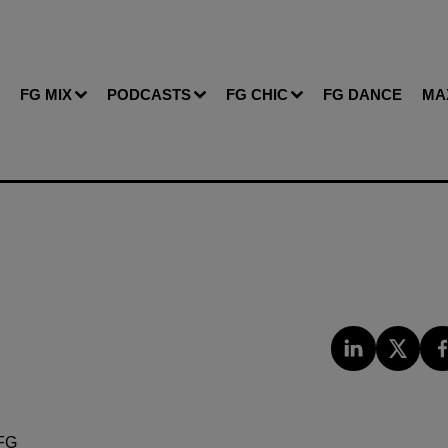
FG MIX
PODCASTS
FG CHIC
FG DANCE
MA
FG