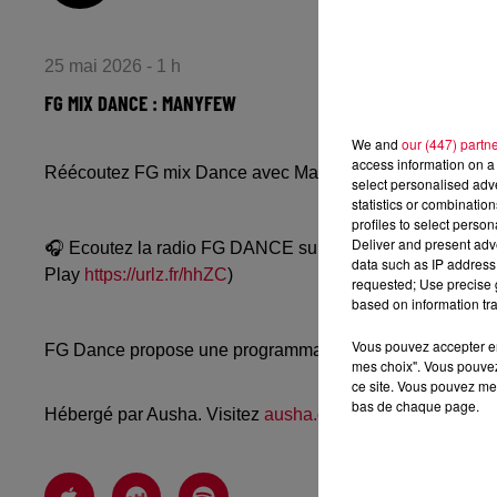
25 mai 2026 - 1 h
FG MIX DANCE : MANYFEW
We and
our (447) partn
access information on a 
Réécoutez FG mix Dance avec Manyfew du dimanche 24
select personalised ad
statistics or combinatio
profiles to select person
Deliver and present adv
🎧 Ecoutez la radio FG DANCE sur
www.radiofg.com/fg-
data such as IP address 
Play
https://urlz.fr/hhZC
)
requested; Use precise g
based on information tra
Vous pouvez accepter en 
FG Dance propose une programmation dance, EDM, future
mes choix". Vous pouvez
ce site. Vous pouvez met
bas de chaque page.
Hébergé par Ausha. Visitez
ausha.co/politique-de-confiden