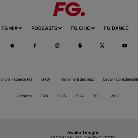
FG MIX
PODCASTS
FG CHIC
FG DANCE
blicité - Agence FG
DAB+
Règlement des jeux
Légal - Confidentiali
Archives
2026
2025
2024
2023
2022
Awake Tonight
AFROJACK, SIA, DAVID GUETTA