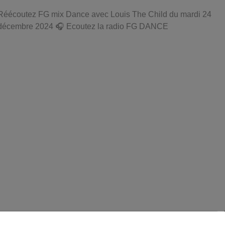
Réécoutez FG mix Dance avec Louis The Child du mardi 24
décembre 2024 🎧 Ecoutez la radio FG DANCE