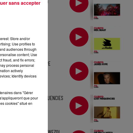
TOMORROWLAND
uer sans accepter
MIX : MDL BEAST
erest: Store and/or
tising; Use profiles to
tand audiences through
personalise content; Use
 fraud, and fix errors;
MIX : JAMES HYPE
 may process personal
mation actively
vices; Identify devices
rtenaires dans "Gérer
MIX : LOST FREQUENCIES
s'appliqueront que pour
les cookies" situé en
MIX : MR BELT & WEZOL