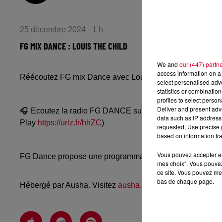
25 décembre 2024 - 1 h
FG MIX DANCE : LOUIS THE CHILD
We and
our (447) partn
access information on a 
Réécoutez FG mix Dance avec Louis The Child du mardi
select personalised ad
statistics or combinatio
profiles to select person
Deliver and present adv
🎧 Ecoutez la radio FG DANCE sur
www.radiofg.com/fg-
data such as IP address 
Play
https://urlz.fr/hhZC
)
requested; Use precise g
based on information tra
Vous pouvez accepter en 
FG Dance propose une programmation dance, EDM, future
mes choix". Vous pouvez
ce site. Vous pouvez met
bas de chaque page.
Hébergé par Ausha. Visitez
ausha.co/politique-de-confiden