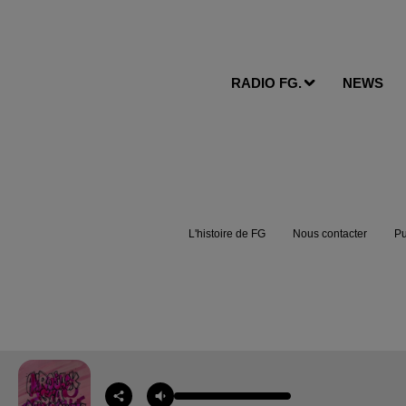
RADIO FG.
NEWS
L'histoire de FG
Nous contacter
Pu