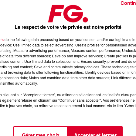
Contin
Le respect de votre vie privée est notre priorité
ers
do the following data processing based on your consent and/or our legitimate int
device; Use limited data to select advertising; Create profiles for personalised adver
 24 décembre 2024
vertising; Measure advertising performance; Measure content performance; Unders
ns of data from different sources; Develop and improve services; Create profiles to 
alised content; Use limited data to select content; Ensure security, prevent and detect
ertising and content; Save and communicate privacy choices. These technologies
dance
, 📱 et sur l’Application FG (IOS
https://urlz.fr/hhZx
Google
and browsing data to offer following functionalities: Identify devices based on infor
eolocation data; Match and combine data from other data sources; Link different de
nsmitted automatically.
cliquant sur "Accepter et fermer", ou affiner en sélectionnant les finalités et/ou pa
 rave et tech-house
 également refuser en cliquant sur "Continuer sans accepter". Vos préférences ne 
tre à jour vos choix, ou retirer votre consentement à tout moment via le lien "Gérer 
tialite
pour plus d'informations.
Gérer mes choix
Accepter et fermer