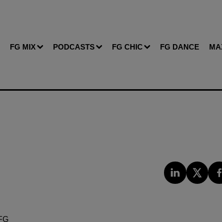
FG MIX
PODCASTS
FG CHIC
FG DANCE
MA
FG