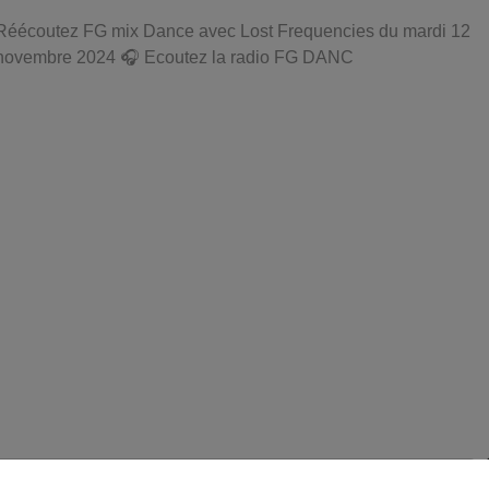
Réécoutez FG mix Dance avec Lost Frequencies du mardi 12
novembre 2024 🎧 Ecoutez la radio FG DANC