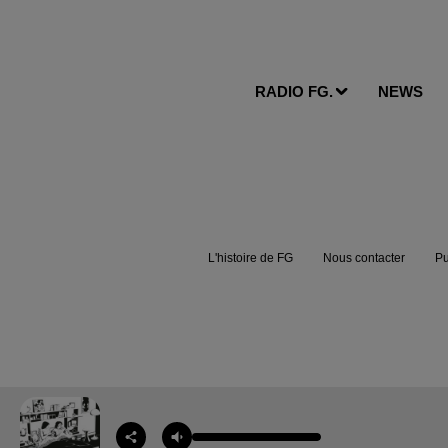
RADIO FG.
NEWS
L'histoire de FG
Nous contacter
Pu