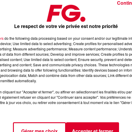
Contin
Le respect de votre vie privée est notre priorité
ers
do the following data processing based on your consent and/or our legitimate int
device; Use limited data to select advertising; Create profiles for personalised adver
di 12 novembre 2024
vertising; Measure advertising performance; Measure content performance; Unders
ns of data from different sources; Develop and improve services; Create profiles to 
alised content; Use limited data to select content; Ensure security, prevent and detect
ertising and content; Save and communicate privacy choices. These technologies
dance
, 📱 et sur l’Application FG (IOS
https://urlz.fr/hhZx
Google
and browsing data to offer following functionalities: Identify devices based on infor
eolocation data; Match and combine data from other data sources; Link different de
nsmitted automatically.
cliquant sur "Accepter et fermer", ou affiner en sélectionnant les finalités et/ou pa
 rave et tech-house
 également refuser en cliquant sur "Continuer sans accepter". Vos préférences ne 
tre à jour vos choix, ou retirer votre consentement à tout moment via le lien "Gérer 
tialite
pour plus d'informations.
Gérer mes choix
Accepter et fermer