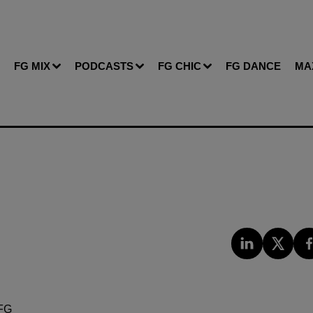
FG MIX
PODCASTS
FG CHIC
FG DANCE
MA
FG