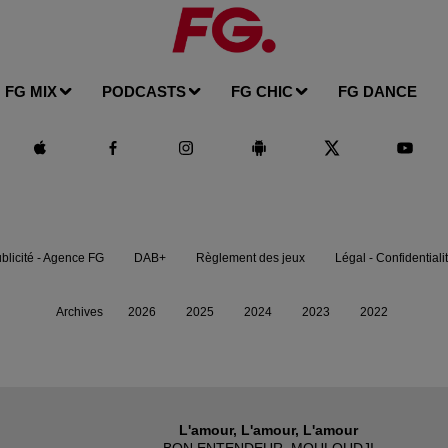
FG MIX
PODCASTS
FG CHIC
FG DANCE
blicité - Agence FG
DAB+
Règlement des jeux
Légal - Confidentiali
Archives
2026
2025
2024
2023
2022
L'amour, L'amour, L'amour
BON ENTENDEUR, MOULOUDJI