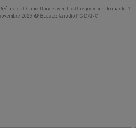
Réécoutez FG mix Dance avec Lost Frequencies du mardi 11
novembre 2025 🎧 Ecoutez la radio FG DANC