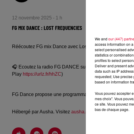
12 novembre 2025 - 1 h
FG MIX DANCE : LOST FREQUENCIES
We and
our (447) partn
access information on a 
Réécoutez FG mix Dance avec Lost Frequencies du mar
select personalised ad
statistics or combinatio
profiles to select person
Deliver and present adv
🎧 Ecoutez la radio FG DANCE sur
www.radiofg.com/fg-
data such as IP address 
Play
https://urlz.fr/hhZC
)
requested; Use precise g
based on information tra
Vous pouvez accepter en 
FG Dance propose une programmation dance, EDM, future
mes choix". Vous pouvez
ce site. Vous pouvez met
bas de chaque page.
Hébergé par Ausha. Visitez
ausha.co/politique-de-confiden