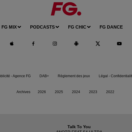
FG MIX
PODCASTS
FG CHIC
FG DANCE
blicité - Agence FG
DAB+
Règlement des jeux
Légal - Confidentiali
Archives
2026
2025
2024
2023
2022
Talk To You
ANOTR FEAT 54 ULTRA