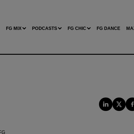
FG MIX
PODCASTS
FG CHIC
FG DANCE
MA
FG