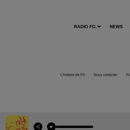
RADIO FG.
NEWS
L'histoire de FG
Nous contacter
Pu