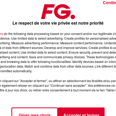
Contin
Le respect de votre vie privée est notre priorité
ers
do the following data processing based on your consent and/or our legitimate int
device; Use limited data to select advertising; Create profiles for personalised adver
di 11 novembre 2025
vertising; Measure advertising performance; Measure content performance; Unders
ns of data from different sources; Develop and improve services; Create profiles to 
alised content; Use limited data to select content; Ensure security, prevent and detect
ertising and content; Save and communicate privacy choices. These technologies
dance
, 📱 et sur l’Application FG (IOS
https://urlz.fr/hhZx
Google
and browsing data to offer following functionalities: Identify devices based on infor
eolocation data; Match and combine data from other data sources; Link different de
nsmitted automatically.
cliquant sur "Accepter et fermer", ou affiner en sélectionnant les finalités et/ou pa
 rave et tech-house
 également refuser en cliquant sur "Continuer sans accepter". Vos préférences ne 
tre à jour vos choix, ou retirer votre consentement à tout moment via le lien "Gérer 
tialite
pour plus d'informations.
Gérer mes choix
Accepter et fermer