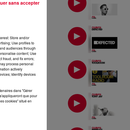
uer sans accepter
MIX : DEFECTED
erest: Store and/or
tising; Use profiles to
tand audiences through
personalise content; Use
 fraud, and fix errors;
MIX : TOOLROOM
 may process personal
mation actively
vices; Identify devices
rtenaires dans "Gérer
MIX : TONY JAY
s'appliqueront que pour
les cookies" situé en
MIX : FIREBEATZ