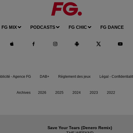
FG MIX
PODCASTS
FG CHIC
FG DANCE
blicité - Agence FG
DAB+
Règlement des jeux
Légal - Confidentiali
Archives
2026
2025
2024
2023
2022
Save Your Tears (denero Remix)
THE WEEKND