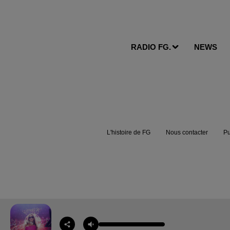
RADIO FG.
NEWS
L'histoire de FG
Nous contacter
Pu