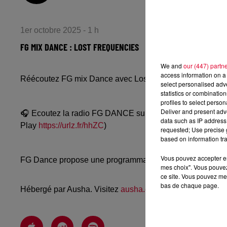
1er octobre 2025 - 1 h
FG MIX DANCE : LOST FREQUENCIES
We and
our (447) partn
access information on a 
Réécoutez FG mix Dance avec Lost Frequencies du mard
select personalised ad
statistics or combinatio
profiles to select person
Deliver and present adv
🎧 Ecoutez la radio FG DANCE sur
www.radiofg.com/fg-
data such as IP address 
Play
https://urlz.fr/hhZC
)
requested; Use precise g
based on information tra
Vous pouvez accepter en 
FG Dance propose une programmation dance, EDM, future
mes choix". Vous pouvez
ce site. Vous pouvez met
bas de chaque page.
Hébergé par Ausha. Visitez
ausha.co/politique-de-confiden