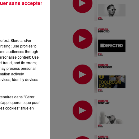
uer sans accepter
MIX : DEFECTED
erest: Store and/or
tising; Use profiles to
tand audiences through
personalise content; Use
 fraud, and fix errors;
MIX : TOOLROOM
 may process personal
mation actively
vices; Identify devices
rtenaires dans "Gérer
MIX : TONY JAY
s'appliqueront que pour
les cookies" situé en
MIX : FIREBEATZ