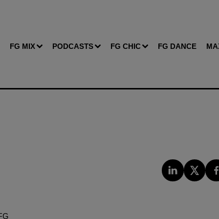
FG MIX
PODCASTS
FG CHIC
FG DANCE
MA
FG