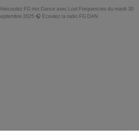
Réécoutez FG mix Dance avec Lost Frequencies du mardi 30
septembre 2025 🎧 Ecoutez la radio FG DAN