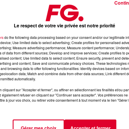
Contin
Le respect de votre vie privée est notre priorité
ers
do the following data processing based on your consent and/or our legitimate int
device; Use limited data to select advertising; Create profiles for personalised adver
i 30 septembre 2025
vertising; Measure advertising performance; Measure content performance; Unders
ns of data from different sources; Develop and improve services; Create profiles to 
alised content; Use limited data to select content; Ensure security, prevent and detect
ertising and content; Save and communicate privacy choices. These technologies
dance
, 📱 et sur l’Application FG (IOS
https://urlz.fr/hhZx
Google
and browsing data to offer following functionalities: Identify devices based on infor
eolocation data; Match and combine data from other data sources; Link different de
nsmitted automatically.
cliquant sur "Accepter et fermer", ou affiner en sélectionnant les finalités et/ou pa
 rave et tech-house
 également refuser en cliquant sur "Continuer sans accepter". Vos préférences ne 
tre à jour vos choix, ou retirer votre consentement à tout moment via le lien "Gérer 
tialite
pour plus d'informations.
Gérer mes choix
Accepter et fermer