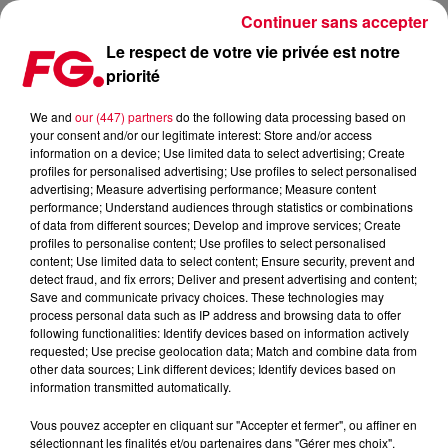
Continuer sans accepter
Le respect de votre vie privée est notre
priorité
FG MIX DANCE : LOST FREQUENCIES
We and
our (447) partners
do the following data processing based on
your consent and/or our legitimate interest: Store and/or access
information on a device; Use limited data to select advertising; Create
profiles for personalised advertising; Use profiles to select personalised
advertising; Measure advertising performance; Measure content
performance; Understand audiences through statistics or combinations
of data from different sources; Develop and improve services; Create
profiles to personalise content; Use profiles to select personalised
content; Use limited data to select content; Ensure security, prevent and
detect fraud, and fix errors; Deliver and present advertising and content;
Save and communicate privacy choices. These technologies may
process personal data such as IP address and browsing data to offer
following functionalities: Identify devices based on information actively
requested; Use precise geolocation data; Match and combine data from
other data sources; Link different devices; Identify devices based on
information transmitted automatically.
Vous pouvez accepter en cliquant sur "Accepter et fermer", ou affiner en
sélectionnant les finalités et/ou partenaires dans "Gérer mes choix".