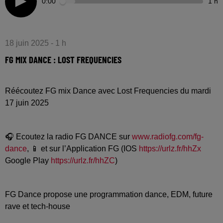
0:00
1 h
18 juin 2025 - 1 h
FG MIX DANCE : LOST FREQUENCIES
Réécoutez FG mix Dance avec Lost Frequencies du mardi
17 juin 2025
🎧 Ecoutez la radio FG DANCE sur
www.radiofg.com/fg-
dance
, 📱 et sur l’Application FG (IOS
https://urlz.fr/hhZx
Google Play
https://urlz.fr/hhZC
)
FG Dance propose une programmation dance, EDM, future
rave et tech-house