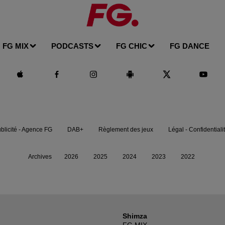
FG MIX
PODCASTS
FG CHIC
FG DANCE
blicité - Agence FG
DAB+
Règlement des jeux
Légal - Confidentiali
Archives
2026
2025
2024
2023
2022
Shimza
FG MIX