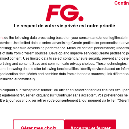
Contin
Le respect de votre vie privée est notre priorité
ers
do the following data processing based on your consent and/or our legitimate int
device; Use limited data to select advertising; Create profiles for personalised adver
di 3 décembre 2024
vertising; Measure advertising performance; Measure content performance; Unders
ns of data from different sources; Develop and improve services; Create profiles to 
alised content; Use limited data to select content; Ensure security, prevent and detect
ertising and content; Save and communicate privacy choices. These technologies
dance
, 📱 et sur l’Application FG (IOS
https://urlz.fr/hhZx
Google
and browsing data to offer following functionalities: Identify devices based on infor
eolocation data; Match and combine data from other data sources; Link different de
nsmitted automatically.
cliquant sur "Accepter et fermer", ou affiner en sélectionnant les finalités et/ou pa
 rave et tech-house
 également refuser en cliquant sur "Continuer sans accepter". Vos préférences ne 
tre à jour vos choix, ou retirer votre consentement à tout moment via le lien "Gérer 
tialite
pour plus d'informations.
Gérer mes choix
Accepter et fermer