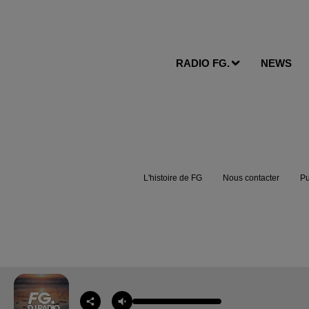
RADIO FG.
NEWS
L'histoire de FG
Nous contacter
Pu