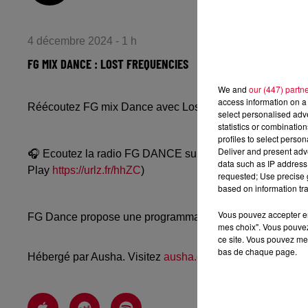
4 décembre 2024 - 1 h
FG MIX DANCE : LOST FREQUENCIES
We and
our (447) partn
access information on a 
Réécoutez FG mix Dance avec Lost Frequencies du mar
select personalised ad
statistics or combinatio
profiles to select person
Deliver and present adv
🎧 Ecoutez la radio FG DANCE sur
www.radiofg.com/fg-
data such as IP address 
Play
https://urlz.fr/hhZC
)
requested; Use precise g
based on information tra
Vous pouvez accepter en 
FG Dance propose une programmation dance, EDM, future
mes choix". Vous pouvez
ce site. Vous pouvez met
bas de chaque page.
Hébergé par Ausha. Visitez
ausha.co/politique-de-confiden