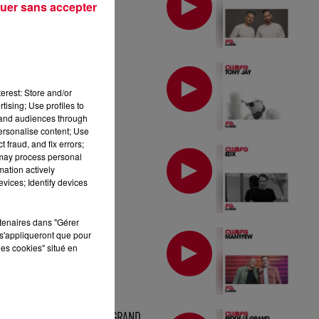
uer sans accepter
MIX : TONY JAY
erest: Store and/or
tising; Use profiles to
tand audiences through
personalise content; Use
 fraud, and fix errors;
MIX : EDX
 may process personal
mation actively
vices; Identify devices
rtenaires dans "Gérer
MIX : MANYFEW
s'appliqueront que pour
les cookies" situé en
MIX : FEDDE LE GRAND