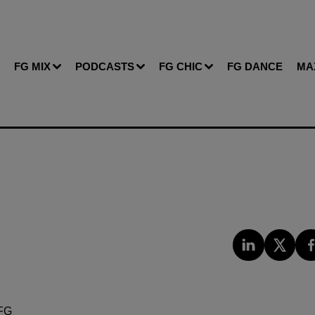
FG MIX
PODCASTS
FG CHIC
FG DANCE
MA
FG