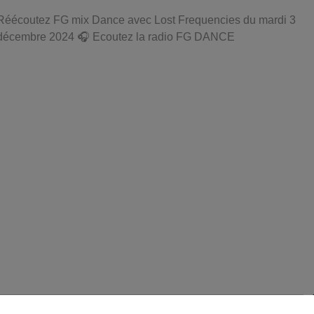
Réécoutez FG mix Dance avec Lost Frequencies du mardi 3
décembre 2024 🎧 Ecoutez la radio FG DANCE