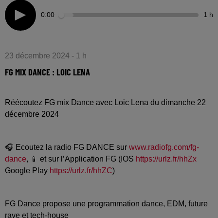
0:00
1 h
23 décembre 2024 - 1 h
FG MIX DANCE : LOIC LENA
Réécoutez FG mix Dance avec Loic Lena du dimanche 22
décembre 2024
🎧 Ecoutez la radio FG DANCE sur
www.radiofg.com/fg-
dance
, 📱 et sur l’Application FG (IOS
https://urlz.fr/hhZx
Google Play
https://urlz.fr/hhZC
)
FG Dance propose une programmation dance, EDM, future
rave et tech-house