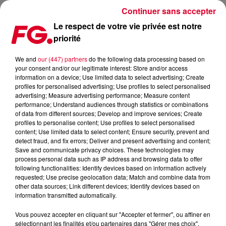
Continuer sans accepter
Le respect de votre vie privée est notre
priorité
FG MIX DANCE : LOIC LENA
We and
our (447) partners
do the following data processing based on
your consent and/or our legitimate interest: Store and/or access
information on a device; Use limited data to select advertising; Create
profiles for personalised advertising; Use profiles to select personalised
advertising; Measure advertising performance; Measure content
performance; Understand audiences through statistics or combinations
of data from different sources; Develop and improve services; Create
profiles to personalise content; Use profiles to select personalised
content; Use limited data to select content; Ensure security, prevent and
detect fraud, and fix errors; Deliver and present advertising and content;
Save and communicate privacy choices. These technologies may
process personal data such as IP address and browsing data to offer
following functionalities: Identify devices based on information actively
requested; Use precise geolocation data; Match and combine data from
other data sources; Link different devices; Identify devices based on
information transmitted automatically.
Vous pouvez accepter en cliquant sur "Accepter et fermer", ou affiner en
sélectionnant les finalités et/ou partenaires dans "Gérer mes choix".