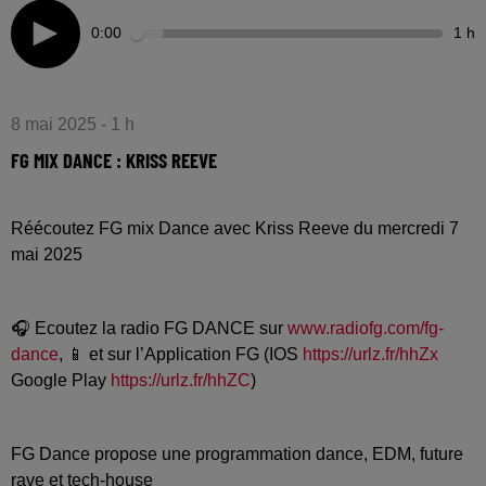
0:00
1 h
8 mai 2025 - 1 h
FG MIX DANCE : KRISS REEVE
Réécoutez FG mix Dance avec Kriss Reeve du mercredi 7
mai 2025
🎧 Ecoutez la radio FG DANCE sur
www.radiofg.com/fg-
dance
, 📱 et sur l’Application FG (IOS
https://urlz.fr/hhZx
Google Play
https://urlz.fr/hhZC
)
FG Dance propose une programmation dance, EDM, future
rave et tech-house