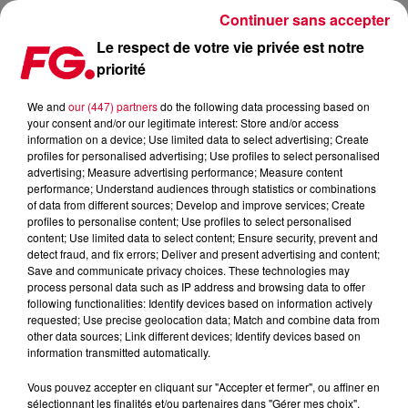
Continuer sans accepter
Le respect de votre vie privée est notre
priorité
FG MIX DANCE : KRISS REEVE
We and
our (447) partners
do the following data processing based on
your consent and/or our legitimate interest: Store and/or access
information on a device; Use limited data to select advertising; Create
profiles for personalised advertising; Use profiles to select personalised
advertising; Measure advertising performance; Measure content
performance; Understand audiences through statistics or combinations
of data from different sources; Develop and improve services; Create
profiles to personalise content; Use profiles to select personalised
content; Use limited data to select content; Ensure security, prevent and
detect fraud, and fix errors; Deliver and present advertising and content;
Save and communicate privacy choices. These technologies may
process personal data such as IP address and browsing data to offer
following functionalities: Identify devices based on information actively
requested; Use precise geolocation data; Match and combine data from
other data sources; Link different devices; Identify devices based on
information transmitted automatically.
Vous pouvez accepter en cliquant sur "Accepter et fermer", ou affiner en
sélectionnant les finalités et/ou partenaires dans "Gérer mes choix".