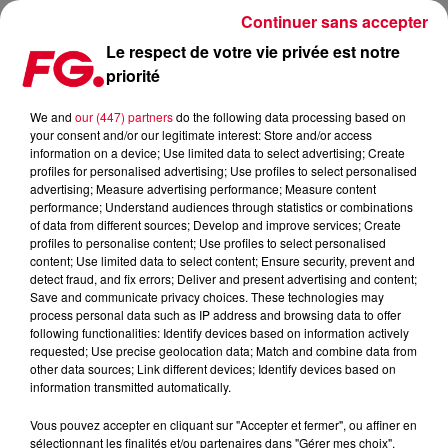
Continuer sans accepter
Le respect de votre vie privée est notre
priorité
FG MIX DANCE : JUDGE JULES
We and
our (447) partners
do the following data processing based on
your consent and/or our legitimate interest: Store and/or access
information on a device; Use limited data to select advertising; Create
profiles for personalised advertising; Use profiles to select personalised
advertising; Measure advertising performance; Measure content
performance; Understand audiences through statistics or combinations
of data from different sources; Develop and improve services; Create
profiles to personalise content; Use profiles to select personalised
content; Use limited data to select content; Ensure security, prevent and
detect fraud, and fix errors; Deliver and present advertising and content;
Save and communicate privacy choices. These technologies may
process personal data such as IP address and browsing data to offer
following functionalities: Identify devices based on information actively
requested; Use precise geolocation data; Match and combine data from
other data sources; Link different devices; Identify devices based on
information transmitted automatically.
Vous pouvez accepter en cliquant sur "Accepter et fermer", ou affiner en
sélectionnant les finalités et/ou partenaires dans "Gérer mes choix".