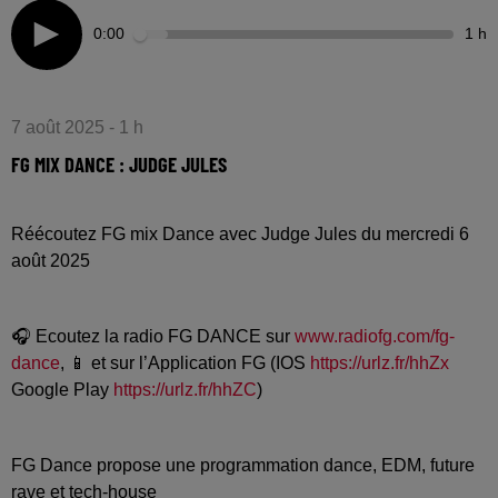
0:00
1 h
7 août 2025 - 1 h
FG MIX DANCE : JUDGE JULES
Réécoutez FG mix Dance avec Judge Jules du mercredi 6
août 2025
🎧 Ecoutez la radio FG DANCE sur
www.radiofg.com/fg-
dance
, 📱 et sur l’Application FG (IOS
https://urlz.fr/hhZx
Google Play
https://urlz.fr/hhZC
)
FG Dance propose une programmation dance, EDM, future
rave et tech-house