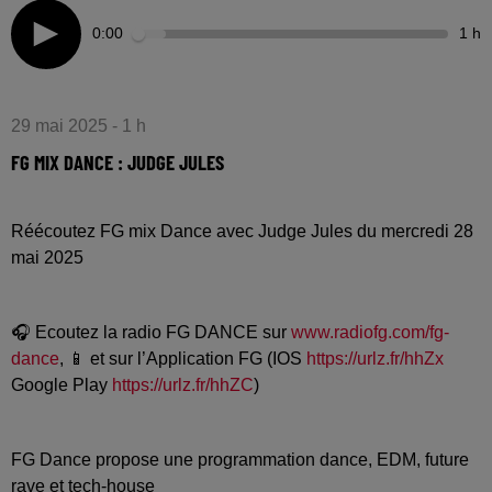
0:00
1 h
29 mai 2025 - 1 h
FG MIX DANCE : JUDGE JULES
Réécoutez FG mix Dance avec Judge Jules du mercredi 28
mai 2025
🎧 Ecoutez la radio FG DANCE sur
www.radiofg.com/fg-
dance
, 📱 et sur l’Application FG (IOS
https://urlz.fr/hhZx
Google Play
https://urlz.fr/hhZC
)
FG Dance propose une programmation dance, EDM, future
rave et tech-house