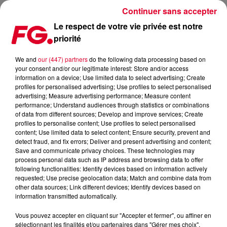
Continuer sans accepter
Le respect de votre vie privée est notre
priorité
FG MIX DANCE : JUDGE JULES
We and
our (447) partners
do the following data processing based on
your consent and/or our legitimate interest: Store and/or access
information on a device; Use limited data to select advertising; Create
profiles for personalised advertising; Use profiles to select personalised
advertising; Measure advertising performance; Measure content
performance; Understand audiences through statistics or combinations
of data from different sources; Develop and improve services; Create
profiles to personalise content; Use profiles to select personalised
content; Use limited data to select content; Ensure security, prevent and
detect fraud, and fix errors; Deliver and present advertising and content;
Save and communicate privacy choices. These technologies may
process personal data such as IP address and browsing data to offer
following functionalities: Identify devices based on information actively
requested; Use precise geolocation data; Match and combine data from
other data sources; Link different devices; Identify devices based on
information transmitted automatically.
Vous pouvez accepter en cliquant sur "Accepter et fermer", ou affiner en
sélectionnant les finalités et/ou partenaires dans "Gérer mes choix".