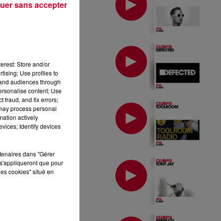
uer sans accepter
MIX : DEFECTED
erest: Store and/or
tising; Use profiles to
tand audiences through
personalise content; Use
 fraud, and fix errors;
MIX : TOOLROOM
 may process personal
mation actively
vices; Identify devices
rtenaires dans "Gérer
MIX : TONY JAY
s'appliqueront que pour
les cookies" situé en
MIX : FIREBEATZ