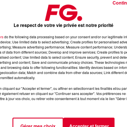
Contin
Le respect de votre vie privée est notre priorité
ers
do the following data processing based on your consent and/or our legitimate int
device; Use limited data to select advertising; Create profiles for personalised adver
 janvier 2025
vertising; Measure advertising performance; Measure content performance; Unders
ns of data from different sources; Develop and improve services; Create profiles to 
alised content; Use limited data to select content; Ensure security, prevent and detect
ertising and content; Save and communicate privacy choices. These technologies
dance
, 📱 et sur l’Application FG (IOS
https://urlz.fr/hhZx
Google
and browsing data to offer following functionalities: Identify devices based on infor
eolocation data; Match and combine data from other data sources; Link different de
nsmitted automatically.
cliquant sur "Accepter et fermer", ou affiner en sélectionnant les finalités et/ou pa
 rave et tech-house
 également refuser en cliquant sur "Continuer sans accepter". Vos préférences ne 
tre à jour vos choix, ou retirer votre consentement à tout moment via le lien "Gérer 
tialite
pour plus d'informations.
Gérer mes choix
Accepter et fermer