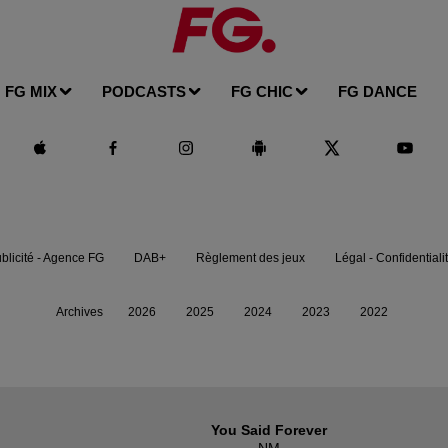
FG MIX
PODCASTS
FG CHIC
FG DANCE
blicité - Agence FG
DAB+
Règlement des jeux
Légal - Confidentiali
Archives
2026
2025
2024
2023
2022
You Said Forever
NM