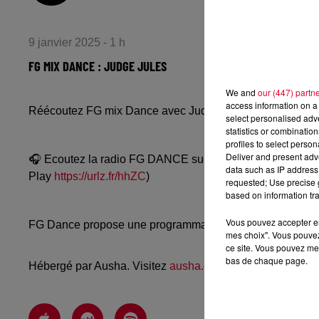
9 janvier 2025 - 1 h
FG MIX DANCE : JUDGE JULES
We and
our (447) partn
access information on a 
Réécoutez FG mix Dance avec Judge Jules du mercredi 8
select personalised ad
statistics or combinatio
profiles to select person
Deliver and present adv
🎧 Ecoutez la radio FG DANCE sur
www.radiofg.com/fg-
data such as IP address 
Play
https://urlz.fr/hhZC
)
requested; Use precise g
based on information tra
Vous pouvez accepter en 
FG Dance propose une programmation dance, EDM, future
mes choix". Vous pouvez
ce site. Vous pouvez met
bas de chaque page.
Hébergé par Ausha. Visitez
ausha.co/politique-de-confiden