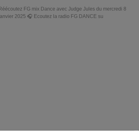
Réécoutez FG mix Dance avec Judge Jules du mercredi 8
janvier 2025 🎧 Ecoutez la radio FG DANCE su