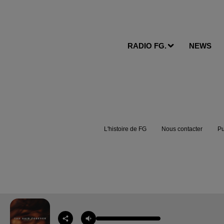
RADIO FG.
NEWS
L'histoire de FG
Nous contacter
Pu