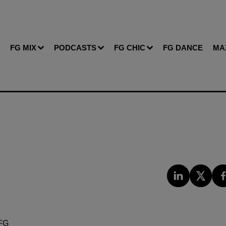
FG MIX
PODCASTS
FG CHIC
FG DANCE
MA
FG