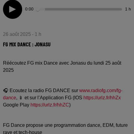
0:00
1 h
26 août 2025 - 1 h
FG MIX DANCE : JONASU
Réécoutez FG mix Dance avec Jonasu du lundi 25 août
2025
🎧 Ecoutez la radio FG DANCE sur
www.radiofg.com/fg-
dance
, 📱 et sur l’Application FG (IOS
https://urlz.fr/hhZx
Google Play
https://urlz.fr/hhZC
)
FG Dance propose une programmation dance, EDM, future
rave et tech-house