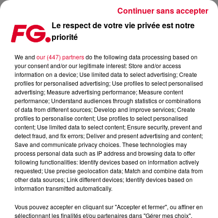
Continuer sans accepter
Le respect de votre vie privée est notre
priorité
FG MIX DANCE : JONASU
We and
our (447) partners
do the following data processing based on
your consent and/or our legitimate interest: Store and/or access
information on a device; Use limited data to select advertising; Create
profiles for personalised advertising; Use profiles to select personalised
advertising; Measure advertising performance; Measure content
performance; Understand audiences through statistics or combinations
of data from different sources; Develop and improve services; Create
profiles to personalise content; Use profiles to select personalised
content; Use limited data to select content; Ensure security, prevent and
detect fraud, and fix errors; Deliver and present advertising and content;
Save and communicate privacy choices. These technologies may
process personal data such as IP address and browsing data to offer
following functionalities: Identify devices based on information actively
requested; Use precise geolocation data; Match and combine data from
other data sources; Link different devices; Identify devices based on
information transmitted automatically.
Vous pouvez accepter en cliquant sur "Accepter et fermer", ou affiner en
sélectionnant les finalités et/ou partenaires dans "Gérer mes choix".