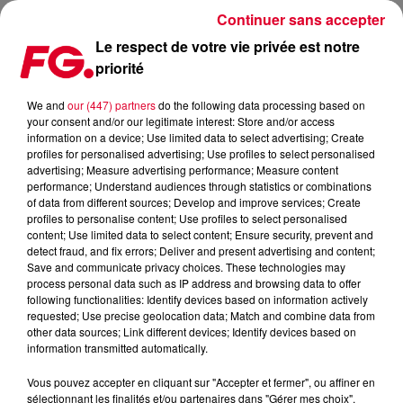
Continuer sans accepter
Le respect de votre vie privée est notre
priorité
FG MIX DANCE : JONASU
We and
our (447) partners
do the following data processing based on
your consent and/or our legitimate interest: Store and/or access
information on a device; Use limited data to select advertising; Create
profiles for personalised advertising; Use profiles to select personalised
advertising; Measure advertising performance; Measure content
performance; Understand audiences through statistics or combinations
of data from different sources; Develop and improve services; Create
profiles to personalise content; Use profiles to select personalised
content; Use limited data to select content; Ensure security, prevent and
detect fraud, and fix errors; Deliver and present advertising and content;
Save and communicate privacy choices. These technologies may
process personal data such as IP address and browsing data to offer
following functionalities: Identify devices based on information actively
requested; Use precise geolocation data; Match and combine data from
other data sources; Link different devices; Identify devices based on
information transmitted automatically.
Vous pouvez accepter en cliquant sur "Accepter et fermer", ou affiner en
sélectionnant les finalités et/ou partenaires dans "Gérer mes choix".