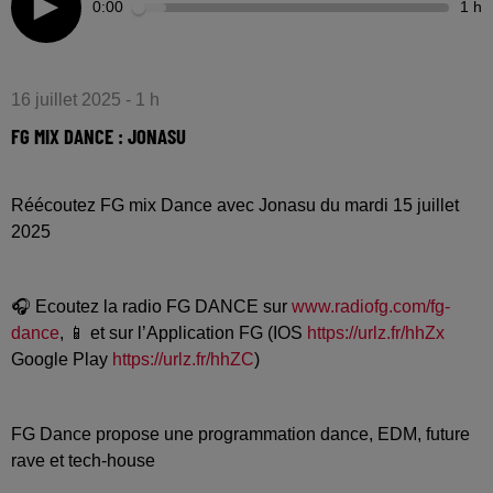
0:00
1 h
16 juillet 2025 - 1 h
FG MIX DANCE : JONASU
Réécoutez FG mix Dance avec Jonasu du mardi 15 juillet
2025
🎧 Ecoutez la radio FG DANCE sur
www.radiofg.com/fg-
dance
, 📱 et sur l’Application FG (IOS
https://urlz.fr/hhZx
Google Play
https://urlz.fr/hhZC
)
FG Dance propose une programmation dance, EDM, future
rave et tech-house