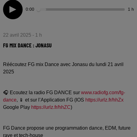
0:00
1 h
22 avril 2025 - 1 h
FG MIX DANCE : JONASU
Réécoutez FG mix Dance avec Jonasu du lundi 21 avril
2025
🎧 Ecoutez la radio FG DANCE sur
www.radiofg.com/fg-
dance
, 📱 et sur l’Application FG (IOS
https://urlz.fr/hhZx
Google Play
https://urlz.fr/hhZC
)
FG Dance propose une programmation dance, EDM, future
rave et tech-house