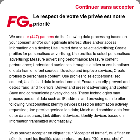
Continuer sans accepter
Le respect de votre vie privée est notre
priorité
FG MIX DANCE : JONASU
We and
our (447) partners
do the following data processing based on
your consent and/or our legitimate interest: Store and/or access
information on a device; Use limited data to select advertising; Create
profiles for personalised advertising; Use profiles to select personalised
advertising; Measure advertising performance; Measure content
performance; Understand audiences through statistics or combinations
of data from different sources; Develop and improve services; Create
profiles to personalise content; Use profiles to select personalised
content; Use limited data to select content; Ensure security, prevent and
detect fraud, and fix errors; Deliver and present advertising and content;
Save and communicate privacy choices. These technologies may
process personal data such as IP address and browsing data to offer
following functionalities: Identify devices based on information actively
requested; Use precise geolocation data; Match and combine data from
other data sources; Link different devices; Identify devices based on
information transmitted automatically.
Vous pouvez accepter en cliquant sur "Accepter et fermer", ou affiner en
sélectionnant les finalités et/ou partenaires dans "Gérer mes choix".