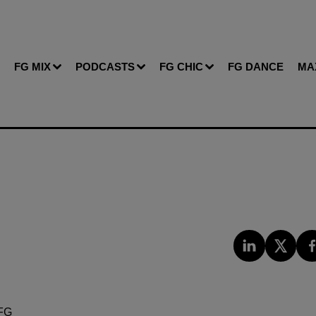
FG MIX
PODCASTS
FG CHIC
FG DANCE
MA
FG