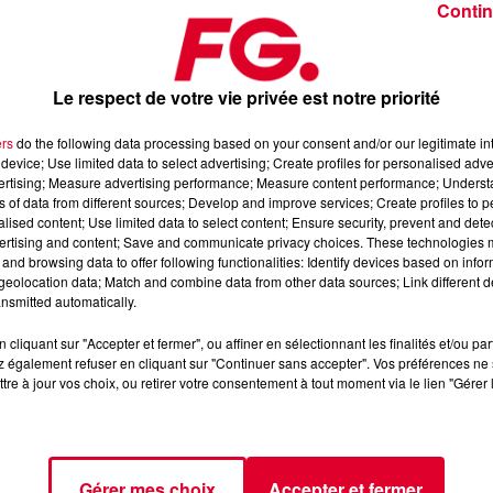
Contin
Le respect de votre vie privée est notre priorité
ers
do the following data processing based on your consent and/or our legitimate int
device; Use limited data to select advertising; Create profiles for personalised adver
 février 2025
vertising; Measure advertising performance; Measure content performance; Unders
ns of data from different sources; Develop and improve services; Create profiles to 
alised content; Use limited data to select content; Ensure security, prevent and detect
ertising and content; Save and communicate privacy choices. These technologies
dance
, 📱 et sur l’Application FG (IOS
https://urlz.fr/hhZx
Google
and browsing data to offer following functionalities: Identify devices based on infor
eolocation data; Match and combine data from other data sources; Link different de
nsmitted automatically.
cliquant sur "Accepter et fermer", ou affiner en sélectionnant les finalités et/ou pa
 rave et tech-house
 également refuser en cliquant sur "Continuer sans accepter". Vos préférences ne 
tre à jour vos choix, ou retirer votre consentement à tout moment via le lien "Gérer 
tialite
pour plus d'informations.
Gérer mes choix
Accepter et fermer