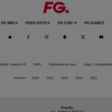
FG MIX
PODCASTS
FG CHIC
FG DANCE
blicité - Agence FG
DAB+
Règlement des jeux
Légal - Confidentiali
Archives
2026
2025
2024
2023
2022
Gravity
ALL THINGS BREAK