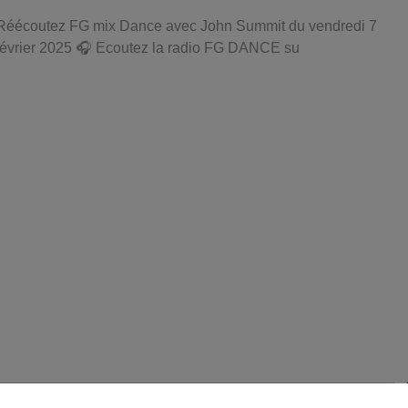
Réécoutez FG mix Dance avec John Summit du vendredi 7
février 2025 🎧 Ecoutez la radio FG DANCE su