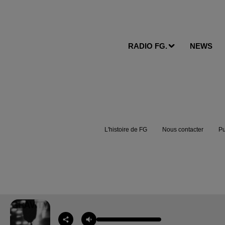
RADIO FG.
NEWS
L'histoire de FG
Nous contacter
Pu