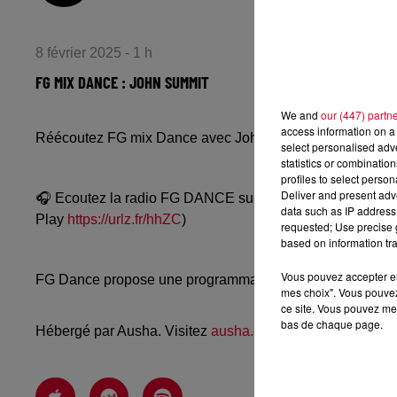
8 février 2025 - 1 h
FG MIX DANCE : JOHN SUMMIT
We and
our (447) partn
access information on a 
Réécoutez FG mix Dance avec John Summit du vendredi 7
select personalised ad
statistics or combinatio
profiles to select person
Deliver and present adv
🎧 Ecoutez la radio FG DANCE sur
www.radiofg.com/fg-
data such as IP address 
Play
https://urlz.fr/hhZC
)
requested; Use precise g
based on information tra
Vous pouvez accepter en 
FG Dance propose une programmation dance, EDM, future
mes choix". Vous pouvez
ce site. Vous pouvez met
bas de chaque page.
Hébergé par Ausha. Visitez
ausha.co/politique-de-confiden