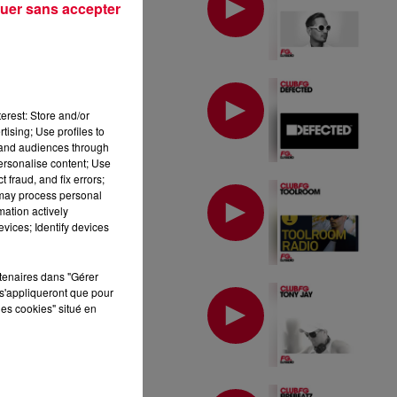
uer sans accepter
MIX : DEFECTED
erest: Store and/or
tising; Use profiles to
tand audiences through
personalise content; Use
 fraud, and fix errors;
MIX : TOOLROOM
 may process personal
mation actively
vices; Identify devices
rtenaires dans "Gérer
MIX : TONY JAY
s'appliqueront que pour
les cookies" situé en
MIX : FIREBEATZ