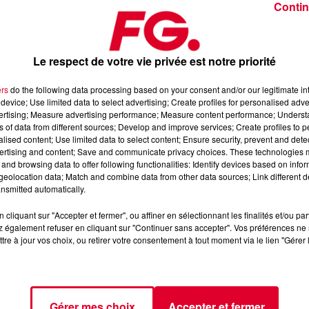
Contin
Le respect de votre vie privée est notre priorité
ers
do the following data processing based on your consent and/or our legitimate int
device; Use limited data to select advertising; Create profiles for personalised adver
 16 mai 2025
vertising; Measure advertising performance; Measure content performance; Unders
ns of data from different sources; Develop and improve services; Create profiles to 
alised content; Use limited data to select content; Ensure security, prevent and detect
ertising and content; Save and communicate privacy choices. These technologies
dance
, 📱 et sur l’Application FG (IOS
https://urlz.fr/hhZx
Google
and browsing data to offer following functionalities: Identify devices based on infor
eolocation data; Match and combine data from other data sources; Link different de
nsmitted automatically.
cliquant sur "Accepter et fermer", ou affiner en sélectionnant les finalités et/ou pa
 rave et tech-house
 également refuser en cliquant sur "Continuer sans accepter". Vos préférences ne 
tre à jour vos choix, ou retirer votre consentement à tout moment via le lien "Gérer 
tialite
pour plus d'informations.
Gérer mes choix
Accepter et fermer