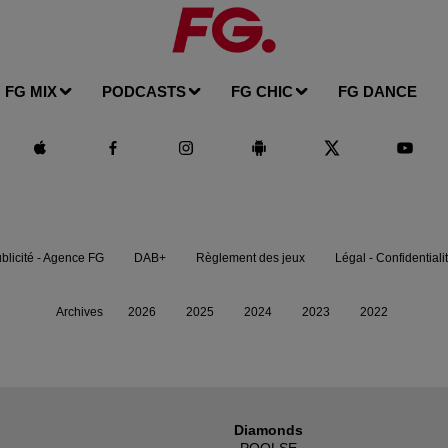
FG MIX
PODCASTS
FG CHIC
FG DANCE
blicité - Agence FG
DAB+
Règlement des jeux
Légal - Confidentiali
Archives
2026
2025
2024
2023
2022
Diamonds
POOLSE