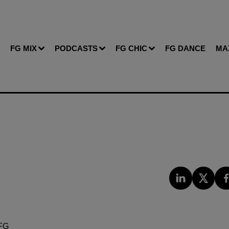
FG MIX
PODCASTS
FG CHIC
FG DANCE
MA
FG