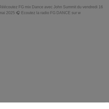
Réécoutez FG mix Dance avec John Summit du vendredi 16
mai 2025 🎧 Ecoutez la radio FG DANCE sur w