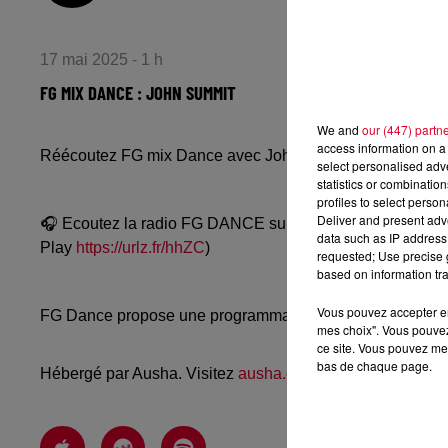
17 mai 2025 - 1 h
FG MIX DANCE : JOHN SUMMIT
We and
our (447) partn
access information on a 
Réécoutez FG mix Dance avec John Summit du vendredi
select personalised ad
statistics or combinatio
profiles to select person
Deliver and present adv
🎧 Ecoutez la radio FG DANCE sur
www.radiofg.com/fg-
data such as IP address 
Play
https://urlz.fr/hhZC
)
requested; Use precise g
based on information tra
Vous pouvez accepter en 
FG Dance propose une programmation dance, EDM, future
mes choix". Vous pouvez
ce site. Vous pouvez met
bas de chaque page.
Hébergé par Ausha. Visitez
ausha.co/politique-de-confiden