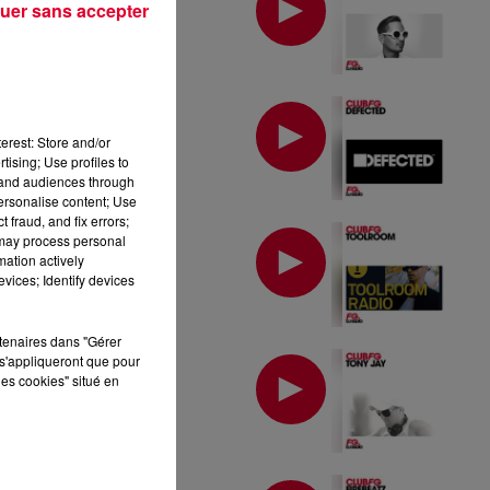
uer sans accepter
MIX : DEFECTED
erest: Store and/or
tising; Use profiles to
tand audiences through
personalise content; Use
 fraud, and fix errors;
MIX : TOOLROOM
 may process personal
mation actively
vices; Identify devices
rtenaires dans "Gérer
MIX : TONY JAY
s'appliqueront que pour
les cookies" situé en
MIX : FIREBEATZ