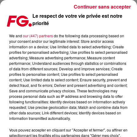
Continuer sans accepter
Le respect de votre vie privée est notre
priorité
FG MIX DANCE : JAMES HYPE
We and
our (447) partners
do the following data processing based on
your consent and/or our legitimate interest: Store and/or access
information on a device; Use limited data to select advertising; Create
profiles for personalised advertising; Use profiles to select personalised
advertising; Measure advertising performance; Measure content
performance; Understand audiences through statistics or combinations
of data from different sources; Develop and improve services; Create
profiles to personalise content; Use profiles to select personalised
content; Use limited data to select content; Ensure security, prevent and
detect fraud, and fix errors; Deliver and present advertising and content;
Save and communicate privacy choices. These technologies may
process personal data such as IP address and browsing data to offer
following functionalities: Identify devices based on information actively
requested; Use precise geolocation data; Match and combine data from
other data sources; Link different devices; Identify devices based on
information transmitted automatically.
Vous pouvez accepter en cliquant sur "Accepter et fermer", ou affiner en
sélectionnant les finalités et/ou partenaires dans "Gérer mes choix".