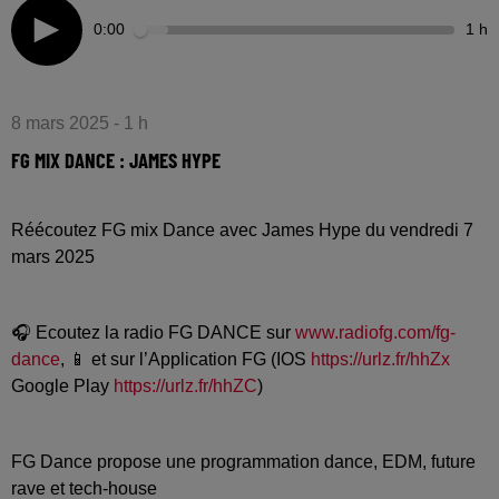
0:00
1 h
8 mars 2025 - 1 h
FG MIX DANCE : JAMES HYPE
Réécoutez FG mix Dance avec James Hype du vendredi 7
mars 2025
🎧 Ecoutez la radio FG DANCE sur
www.radiofg.com/fg-
dance
, 📱 et sur l’Application FG (IOS
https://urlz.fr/hhZx
Google Play
https://urlz.fr/hhZC
)
FG Dance propose une programmation dance, EDM, future
rave et tech-house