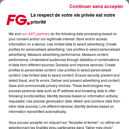
Continuer sans accepter
Le respect de votre vie privée est notre
priorité
FG MIX DANCE : JAMES HYPE
We and
our (447) partners
do the following data processing based on
your consent and/or our legitimate interest: Store and/or access
information on a device; Use limited data to select advertising; Create
profiles for personalised advertising; Use profiles to select personalised
advertising; Measure advertising performance; Measure content
performance; Understand audiences through statistics or combinations
of data from different sources; Develop and improve services; Create
profiles to personalise content; Use profiles to select personalised
content; Use limited data to select content; Ensure security, prevent and
detect fraud, and fix errors; Deliver and present advertising and content;
Save and communicate privacy choices. These technologies may
process personal data such as IP address and browsing data to offer
following functionalities: Identify devices based on information actively
requested; Use precise geolocation data; Match and combine data from
other data sources; Link different devices; Identify devices based on
information transmitted automatically.
Vous pouvez accepter en cliquant sur "Accepter et fermer", ou affiner en
sélectionnant les finalités et/ou partenaires dans "Gérer mes choix".