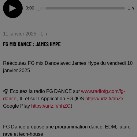
0:00
1 h
11 janvier 2025 - 1 h
FG MIX DANCE : JAMES HYPE
Réécoutez FG mix Dance avec James Hype du vendredi 10
janvier 2025
🎧 Ecoutez la radio FG DANCE sur
www.radiofg.com/fg-
dance
, 📱 et sur l’Application FG (IOS
https://urlz.fr/hhZx
Google Play
https://urlz.fr/hhZC
)
FG Dance propose une programmation dance, EDM, future
rave et tech-house